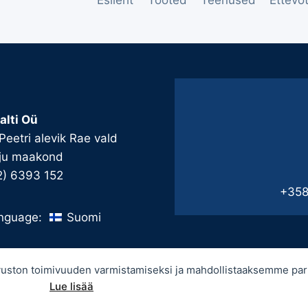
Esileht
Tooted
Teenused
Ettevõ
alti Oü
 Peetri alevik Rae vald
ju maakond
2) 6393 152
+358
Suomi
nguage:
sivuston toimivuuden varmistamiseksi ja mahdollistaaksemme p
Lue lisää