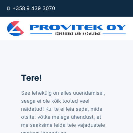
Skip
+358 9 439 3070
to
content
Tere!
See lehekülg on alles uuendamisel,
seega ei ole kõik tooted veel
näidatud! Kui te ei leia seda, mida
otsite, võtke meiega ühendust, et
me saaksime leida teie vajadustele