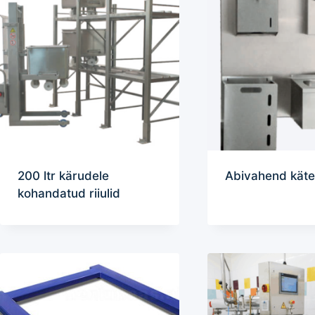
200 ltr kärudele
Abivahend kät
kohandatud riiulid