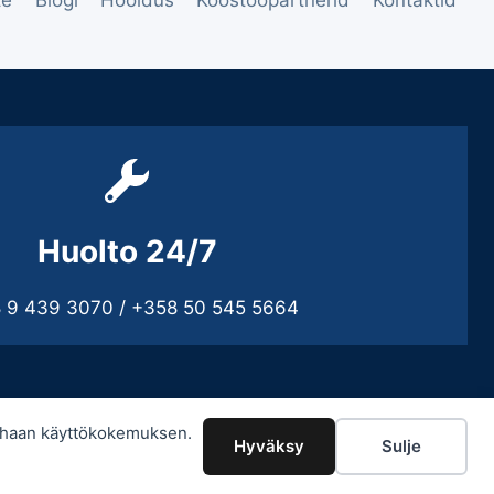
te
Blogi
Hooldus
Koostööpartnerid
Kontaktid
Huolto 24/7
 9 439 3070 / +358 50 545 5664
arhaan käyttökokemuksen.
Hyväksy
Sulje