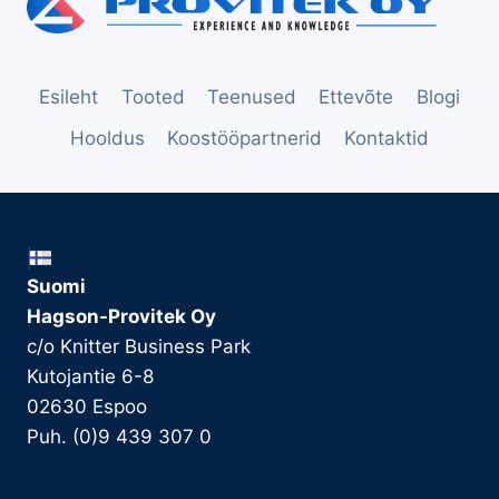
Esileht
Tooted
Teenused
Ettevõte
Blogi
Hooldus
Koostööpartnerid
Kontaktid
Suomi
Hagson-Provitek Oy
c/o Knitter Business Park
Kutojantie 6-8
02630 Espoo
Puh. (0)9 439 307 0