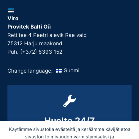
Viro
Provitek Balti Oü
Reti tee 4 Peetri alevik Rae vald
75312 Harju maakond
Puh. (+372) 6393 152
Suomi
Change language:
Huolto 24/7
Käytämme sivustolla evästeitä ja keräämme kävijätietoa
+358 9 439 3070 / +358 50 545 5664
sivuston toimivuuden varmistamiseksi ja