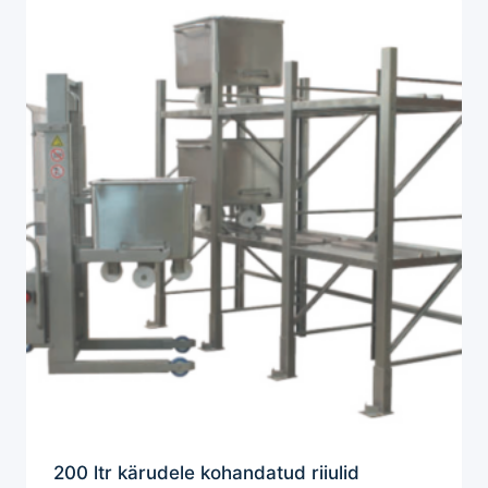
200 ltr kärudele kohandatud riiulid