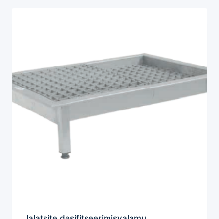
Jalatsite desifitseerimisvalamu