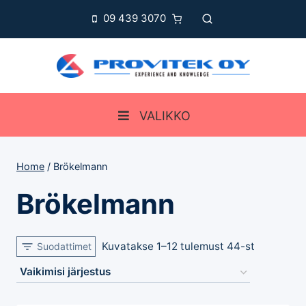
Skip
09 439 3070
to
content
VALIKKO
Home
/
Brökelmann
Brökelmann
Kuvatakse 1–12 tulemust 44-st
Suodattimet