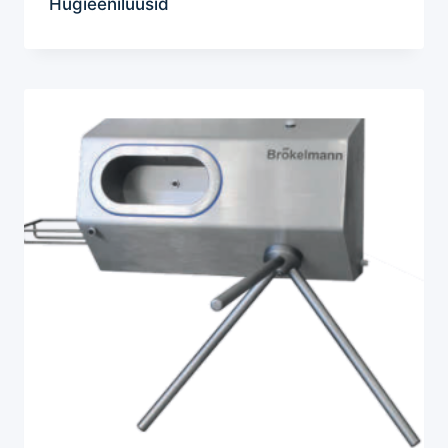
Hügieenilüüsid