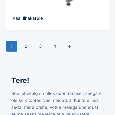
Kaal lihakärule
1
2
3
4
→
Tere!
See lehekülg on alles uuendamisel, seega ei
ole kõik tooted veel näidatud! Kui te ei leia
seda, mida otsite, võtke meiega ühendust,
et me saaksime leida teie vajadustele