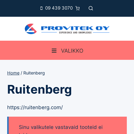
Skip
09 439 3070
to
content
VALIKKO
Home
/
Ruitenberg
Ruitenberg
https://ruitenberg.com/
Sinu valikutele vastavaid tooteid ei