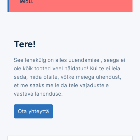
leidu.
Tere!
See lehekülg on alles uuendamisel, seega ei
ole kõik tooted veel näidatud! Kui te ei leia
seda, mida otsite, võtke meiega ühendust,
et me saaksime leida teie vajadustele
vastava lahenduse.
Ota yhteyttä
Otsi: