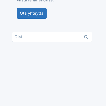
vastava lahenduse.
Ota yhteyttä
Otsi: