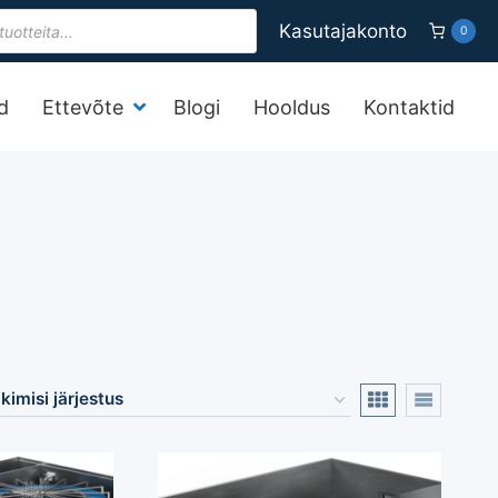
s
Kasutajakonto
0
d
Ettevõte
Blogi
Hooldus
Kontaktid