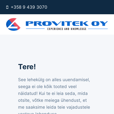
Skip
+358 9 439 3070
to
content
Tere!
See lehekülg on alles uuendamisel,
seega ei ole kõik tooted veel
näidatud! Kui te ei leia seda, mida
otsite, võtke meiega ühendust, et
me saaksime leida teie vajadustele