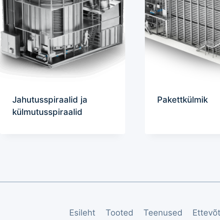
Jahutusspiraalid ja
Pakettkülmik
külmutusspiraalid
Esileht
Tooted
Teenused
Ettevõ