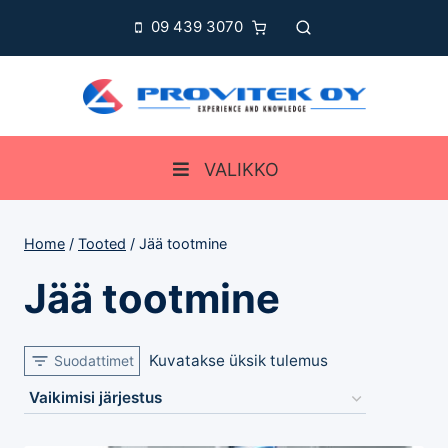
Skip
09 439 3070
to
content
VALIKKO
Home
/
Tooted
/
Jää tootmine
Jää tootmine
Kuvatakse üksik tulemus
Suodattimet