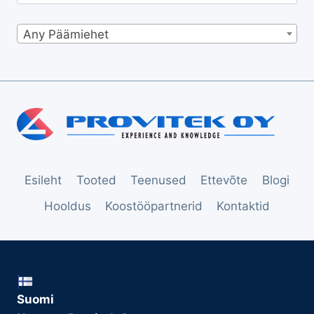
Any Päämiehet
Esileht
Tooted
Teenused
Ettevõte
Blogi
Hooldus
Koostööpartnerid
Kontaktid
Suomi