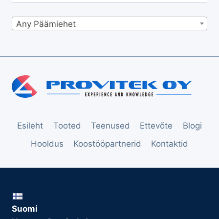
Any Päämiehet
Esileht
Tooted
Teenused
Ettevõte
Blogi
Hooldus
Koostööpartnerid
Kontaktid
Suomi