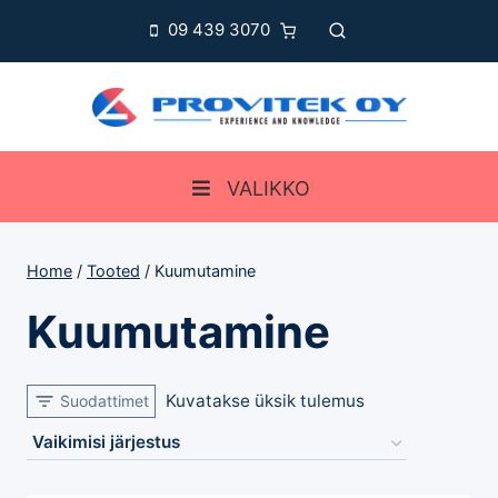
Skip
09 439 3070
to
content
VALIKKO
Home
/
Tooted
/
Kuumutamine
Kuumutamine
Kuvatakse üksik tulemus
Suodattimet