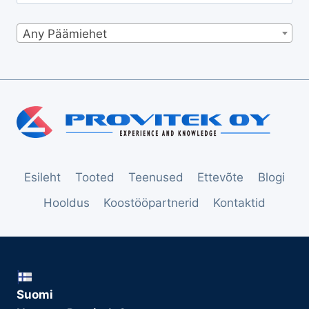
Any Päämiehet
Esileht
Tooted
Teenused
Ettevõte
Blogi
Hooldus
Koostööpartnerid
Kontaktid
Suomi