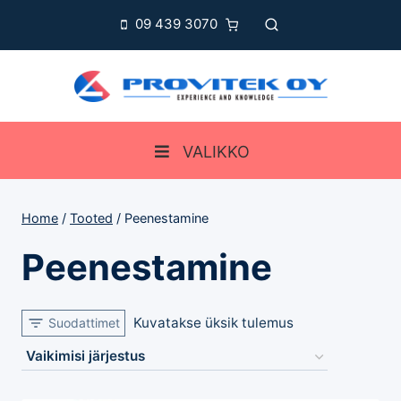
Skip
09 439 3070
to
content
VALIKKO
Home
/
Tooted
/
Peenestamine
Peenestamine
Kuvatakse üksik tulemus
Suodattimet