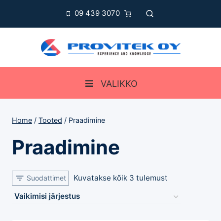
Skip
09 439 3070
to
content
VALIKKO
Home
/
Tooted
/
Praadimine
Praadimine
Kuvatakse kõik 3 tulemust
Suodattimet