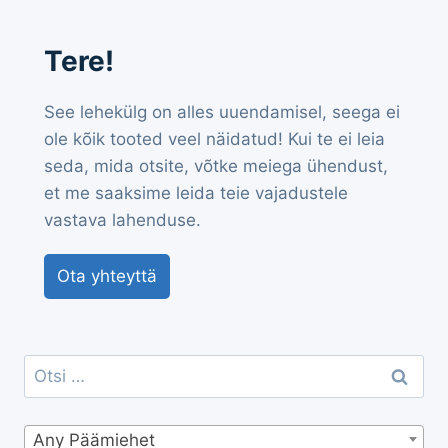
Tere!
See lehekülg on alles uuendamisel, seega ei
ole kõik tooted veel näidatud! Kui te ei leia
seda, mida otsite, võtke meiega ühendust,
et me saaksime leida teie vajadustele
vastava lahenduse.
Ota yhteyttä
Otsi:
Any Päämiehet