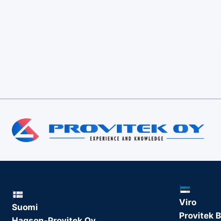
Viro
Suomi
Provitek B
Hagson-Provitek Oy