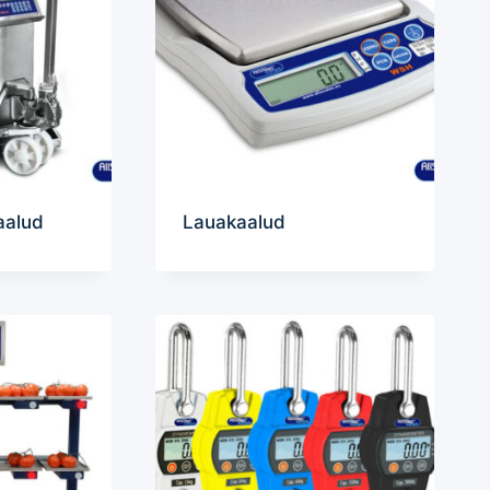
aalud
Lauakaalud