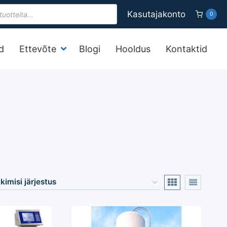
s
Kasutajakonto
0
d
Ettevõte
Blogi
Hooldus
Kontaktid