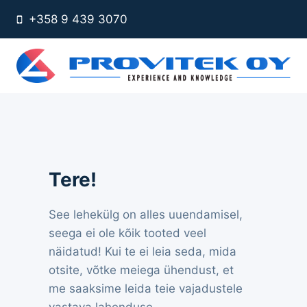
Skip
+358 9 439 3070
to
content
Tere!
See lehekülg on alles uuendamisel,
seega ei ole kõik tooted veel
näidatud! Kui te ei leia seda, mida
otsite, võtke meiega ühendust, et
me saaksime leida teie vajadustele