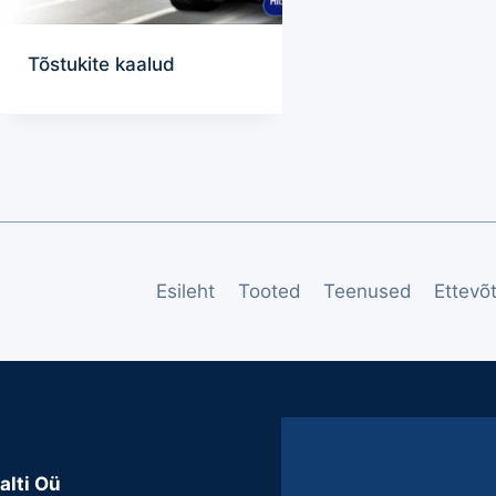
Tõstukite kaalud
Esileht
Tooted
Teenused
Ettevõ
alti Oü