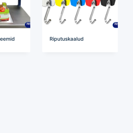
teemid
Riputuskaalud