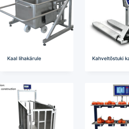
Kaal lihakärule
Kahveltõstuki k