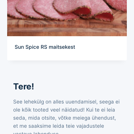
Sun Spice RS maitsekest
Tere!
See lehekülg on alles uuendamisel, seega ei
ole kõik tooted veel näidatud! Kui te ei leia
seda, mida otsite, võtke meiega ühendust,
et me saaksime leida teie vajadustele