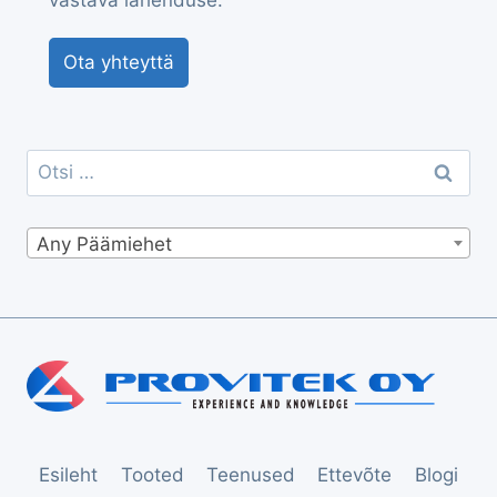
vastava lahenduse.
Ota yhteyttä
Otsi:
Any Päämiehet
Esileht
Tooted
Teenused
Ettevõte
Blogi