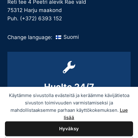
Reti tee 4 Peetri alevik Rae vald
75312 Harju maakond
Puh. (+372) 6393 152
Suomi
Change language:
Huolto 24/7
Käytämme sivustolla evästeitä ja keräämme kävijätietoa
+358 9 439 3070 / +358 50 545 5664
sivuston toimivuuden varmistamiseksi ja
mahdollistaaksemme parhaan käyttökokemuksen.
Lue
lisää
Hyväksy
© 2026 Provitek -
Tietosuojaseloste