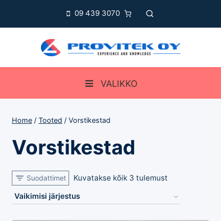
Skip
09 439 3070
to
content
VALIKKO
Home
/
Tooted
/
Vorstikestad
Vorstikestad
Kuvatakse kõik 3 tulemust
Suodattimet