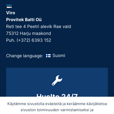
Viro
Provitek Balti Oü
Reti tee 4 Peetri alevik Rae vald
75312 Harju maakond
Puh. (+372) 6393 152
Suomi
Change language:
Huolto 24/7
Käytämme sivustolla evästeitä ja keräämme kävijätietoa
+358 9 439 3070 / +358 50 545 5664
sivuston toimivuuden varmistamiseksi ja