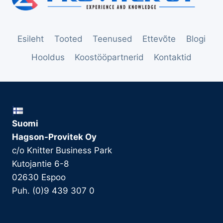
Esileht
Tooted
Teenused
Ettevõte
Blogi
Hooldus
Koostööpartnerid
Kontaktid
Suomi
Hagson-Provitek Oy
c/o Knitter Business Park
Kutojantie 6-8
02630 Espoo
Puh. (0)9 439 307 0