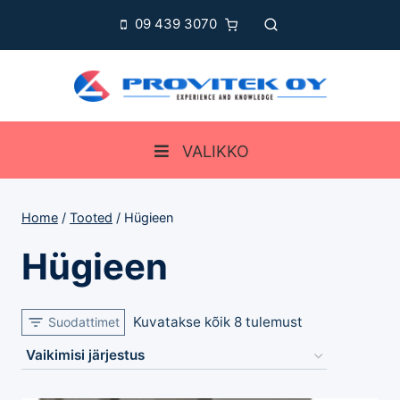
Skip
09 439 3070
to
content
VALIKKO
Home
/
Tooted
/
Hügieen
Hügieen
Kuvatakse kõik 8 tulemust
Suodattimet