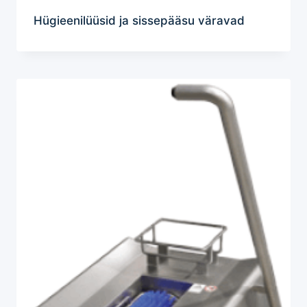
Hügieenilüüsid ja sissepääsu väravad