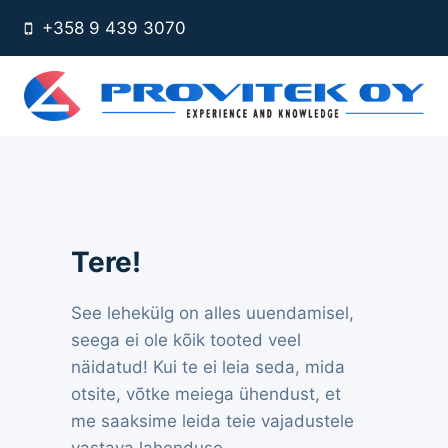
Skip
+358 9 439 3070
to
content
Tere!
See lehekülg on alles uuendamisel,
seega ei ole kõik tooted veel
näidatud! Kui te ei leia seda, mida
otsite, võtke meiega ühendust, et
me saaksime leida teie vajadustele