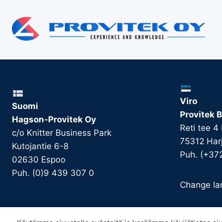
Viro
Suomi
Provitek B
Hagson-Provitek Oy
Reti tee 4
c/o Knitter Business Park
75312 Har
Kutojantie 6-8
Puh. (+37
02630 Espoo
Puh. (0)9 439 307 0
Change la