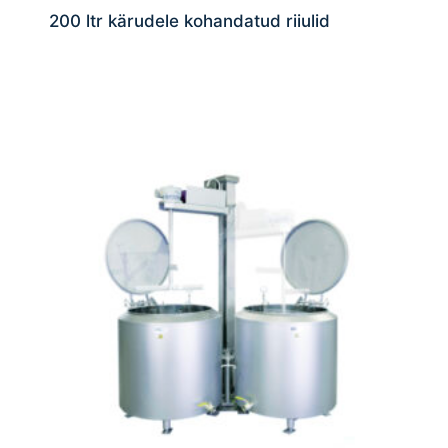
200 ltr kärudele kohandatud riiulid