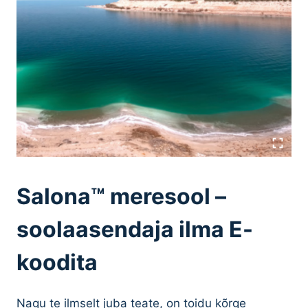
Salona™ meresool –
soolaasendaja ilma E-
koodita
Nagu te ilmselt juba teate, on toidu kõrge