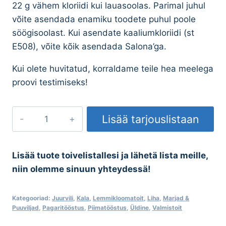
22 g vähem kloriidi kui lauasoolas. Parimal juhul
võite asendada enamiku toodete puhul poole
söögisoolast. Kui asendate kaaliumkloriidi (st
E508), võite kõik asendada Salona’ga.
Kui olete huvitatud, korraldame teile hea meelega
proovi testimiseks!
Salona™
Lisää tarjouslistaan
meresool
-
soolaasendaja
Lisää tuote toivelistallesi ja lähetä lista meille,
ilma
niin olemme sinuun yhteydessä!
E-
koodita
Kategooriad:
Juurvili
,
Kala
,
Lemmikloomatoit
,
Liha
,
Marjad &
kogus
Puuviljad
,
Pagaritööstus
,
Piimatööstus
,
Üldine
,
Valmistoit