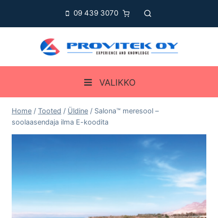
Skip
09 439 3070
to
content
VALIKKO
Home
/
Tooted
/
Üldine
/
Salona™ meresool –
soolaasendaja ilma E-koodita