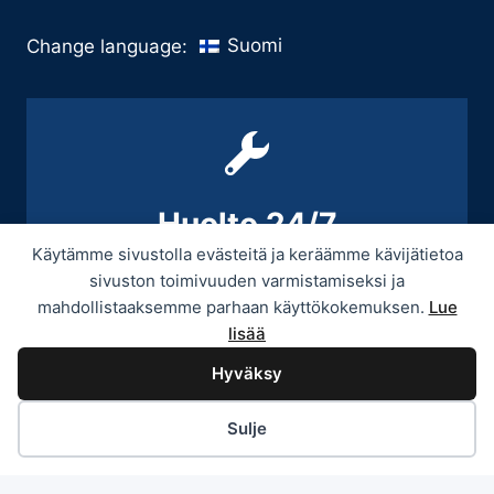
Suomi
Change language:
Huolto 24/7
Käytämme sivustolla evästeitä ja keräämme kävijätietoa
+358 9 439 3070 / +358 50 545 5664
sivuston toimivuuden varmistamiseksi ja
mahdollistaaksemme parhaan käyttökokemuksen.
Lue
lisää
Hyväksy
© 2026 Provitek -
Tietosuojaseloste
Sulje