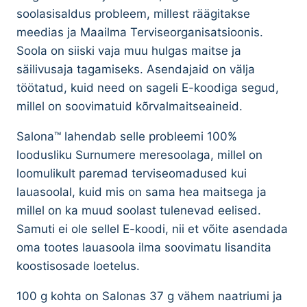
soolasisaldus probleem, millest räägitakse
meedias ja Maailma Terviseorganisatsioonis.
Soola on siiski vaja muu hulgas maitse ja
säilivusaja tagamiseks. Asendajaid on välja
töötatud, kuid need on sageli E-koodiga segud,
millel on soovimatuid kõrvalmaitseaineid.
Salona™ lahendab selle probleemi 100%
loodusliku Surnumere meresoolaga, millel on
loomulikult paremad terviseomadused kui
lauasoolal, kuid mis on sama hea maitsega ja
millel on ka muud soolast tulenevad eelised.
Samuti ei ole sellel E-koodi, nii et võite asendada
oma tootes lauasoola ilma soovimatu lisandita
koostisosade loetelus.
100 g kohta on Salonas 37 g vähem naatriumi ja