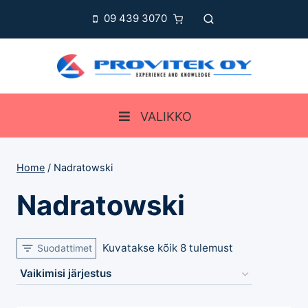
Skip
09 439 3070
to
content
VALIKKO
Home
/
Nadratowski
Nadratowski
Kuvatakse kõik 8 tulemust
Suodattimet