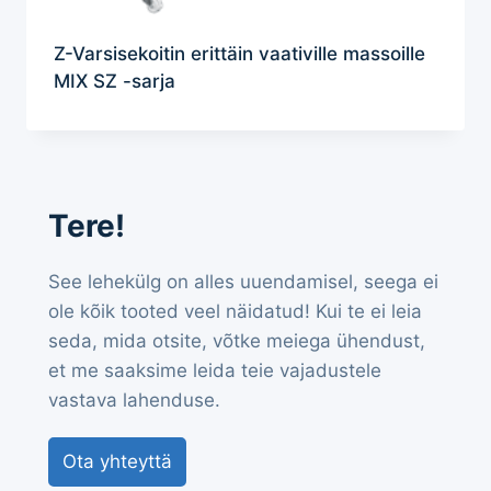
Z-Varsisekoitin erittäin vaativille massoille
MIX SZ -sarja
Tere!
See lehekülg on alles uuendamisel, seega ei
ole kõik tooted veel näidatud! Kui te ei leia
seda, mida otsite, võtke meiega ühendust,
et me saaksime leida teie vajadustele
vastava lahenduse.
Ota yhteyttä