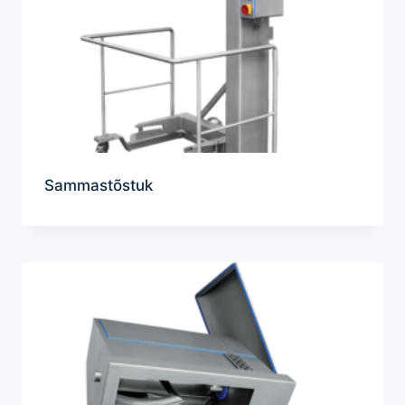
Sammastõstuk