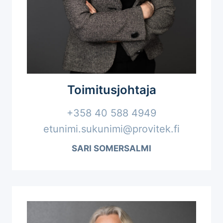
Toimitusjohtaja
+358 40 588 4949
etunimi.sukunimi@provitek.fi
SARI SOMERSALMI