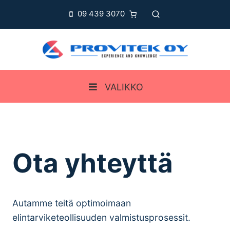
Siirry
09 439 3070
sisältöön
VALIKKO
Ota yhteyttä
Autamme teitä optimoimaan
elintarviketeollisuuden valmistusprosessit.