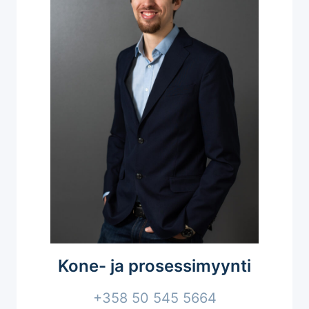
Kone- ja prosessimyynti
+358 50 545 5664