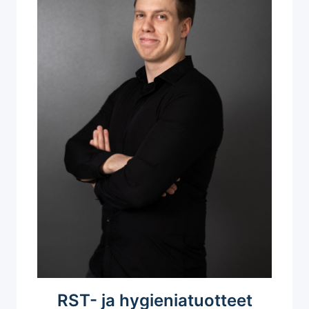
RST- ja hygieniatuotteet