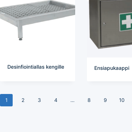
Desinfiointiallas kengille
Ensiapukaappi
1
2
3
4
…
8
9
10