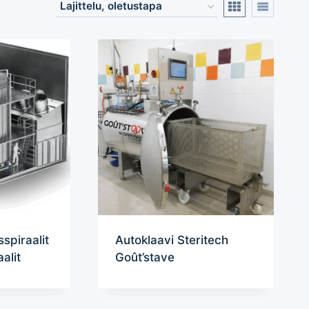
spiraalit
Autoklaavi Steritech
alit
Goût’stave