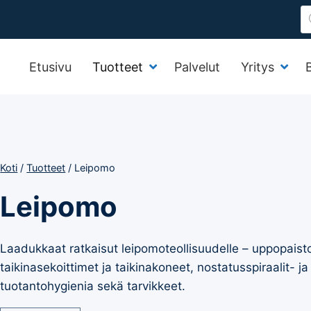
P
s
Etusivu
Tuotteet
Palvelut
Yritys
Koti
/
Tuotteet
/
Leipomo
Leipomo
Laadukkaat ratkaisut leipomoteollisuudelle – uppopaistola
taikinasekoittimet ja taikinakoneet, nostatusspiraalit- ja
tuotantohygienia sekä tarvikkeet.