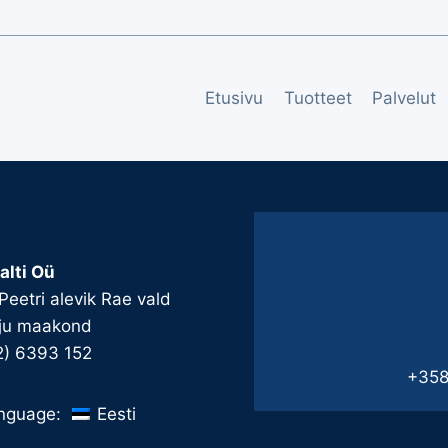
Etusivu
Tuotteet
Palvelut
alti Oü
 Peetri alevik Rae vald
ju maakond
2) 6393 152
+358
Eesti
nguage: