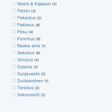
Nosto & Kippaus
(3)
Paisto
(3)
Pakastus
(2)
Pakkaus
(8)
Pesu
(4)
Punnitus
(8)
Raaka-aine
(1)
Sekoitus
(6)
Siivutus
(4)
Sulatus
(2)
Suojavaate
(2)
Suolaaminen
(1)
Teroitus
(3)
Vakumointi
(2)