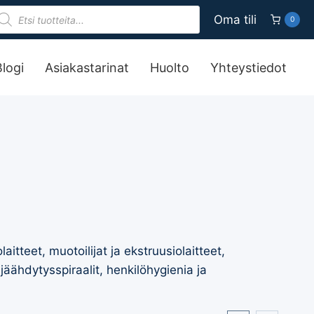
roducts
Oma tili
0
earch
Blogi
Asiakastarinat
Huolto
Yhteystiedot
itteet, muotoilijat ja ekstruusiolaitteet,
 jäähdytysspiraalit, henkilöhygienia ja