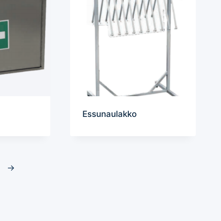
Essunaulakko
→