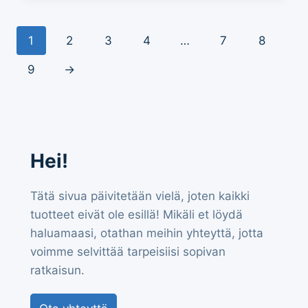
1
2
3
4
…
7
8
9
→
Hei!
Tätä sivua päivitetään vielä, joten kaikki
tuotteet eivät ole esillä! Mikäli et löydä
haluamaasi, otathan meihin yhteyttä, jotta
voimme selvittää tarpeisiisi sopivan
ratkaisun.