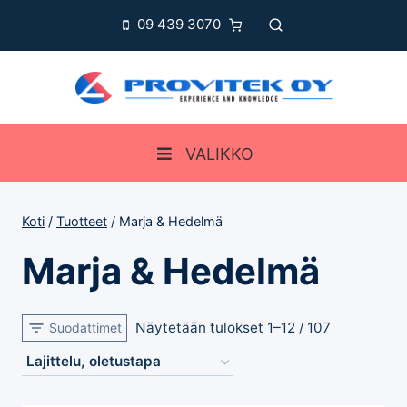
Siirry
09 439 3070
sisältöön
VALIKKO
Koti
/
Tuotteet
/
Marja & Hedelmä
Marja & Hedelmä
Näytetään tulokset 1–12 / 107
Suodattimet