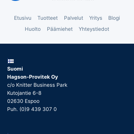
Etusivu
Tuotteet
Palvelut
Yritys
Blogi
Huolto
Päämiehet
Yhteystiedot
Suomi
Hagson-Provitek Oy
c/o Knitter Business Park
Kutojantie 6-8
02630 Espoo
Puh. (0)9 439 307 0