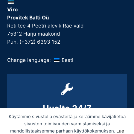
Viro
Provitek Balti Oü
Reti tee 4 Peetri alevik Rae vald
75312 Harju maakond
Puh. (+372) 6393 152
Eesti
Change language:
Huolto 24/7
Käytämme sivustolla evästeitä ja keräämme kävijätietoa
+358 9 439 3070 / +358 50 545 5664
sivuston toimivuuden varmistamiseksi ja
mahdollistaaksemme parhaan käyttökokemuksen.
Lue