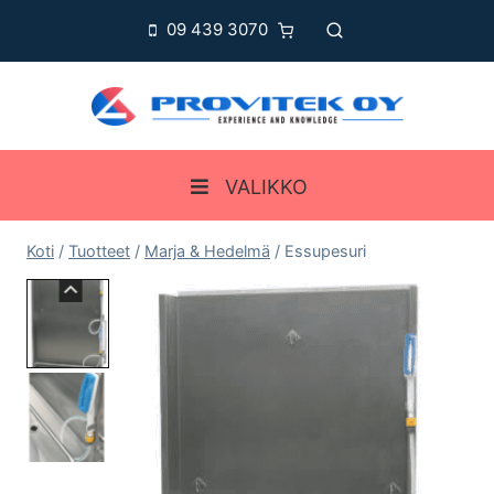
Siirry
09 439 3070
sisältöön
VALIKKO
Koti
/
Tuotteet
/
Marja & Hedelmä
/
Essupesuri