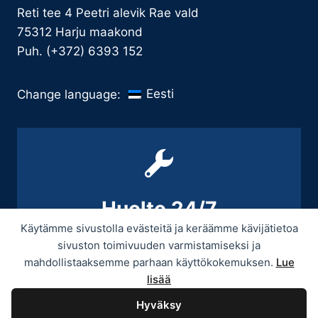
Reti tee 4 Peetri alevik Rae vald
75312 Harju maakond
Puh. (+372) 6393 152
Eesti
Change language:
Huolto 24/7
Käytämme sivustolla evästeitä ja keräämme kävijätietoa
+358 9 439 3070 / +358 50 545 5664
sivuston toimivuuden varmistamiseksi ja
mahdollistaaksemme parhaan käyttökokemuksen.
Lue
lisää
Hyväksy