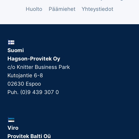
Huolto
Päämiehet
Yhteystiedot
Suomi
Hagson-Provitek Oy
c/o Knitter Business Park
Kutojantie 6-8
02630 Espoo
Puh. (0)9 439 307 0
Viro
Provitek Balti Oü