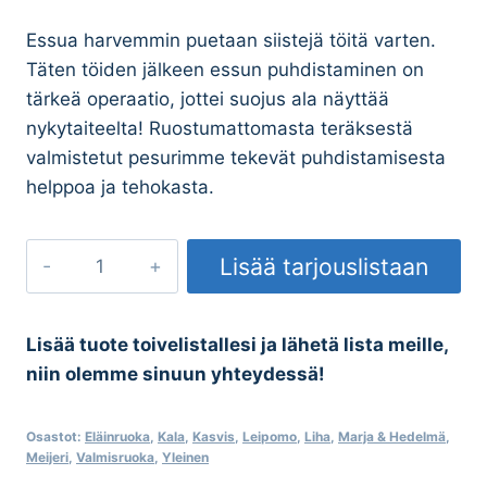
Essua harvemmin puetaan siistejä töitä varten.
Täten töiden jälkeen essun puhdistaminen on
tärkeä operaatio, jottei suojus ala näyttää
nykytaiteelta! Ruostumattomasta teräksestä
valmistetut pesurimme tekevät puhdistamisesta
helppoa ja tehokasta.
Essupesuri
Lisää tarjouslistaan
määrä
Lisää tuote toivelistallesi ja lähetä lista meille,
niin olemme sinuun yhteydessä!
Osastot:
Eläinruoka
,
Kala
,
Kasvis
,
Leipomo
,
Liha
,
Marja & Hedelmä
,
Meijeri
,
Valmisruoka
,
Yleinen