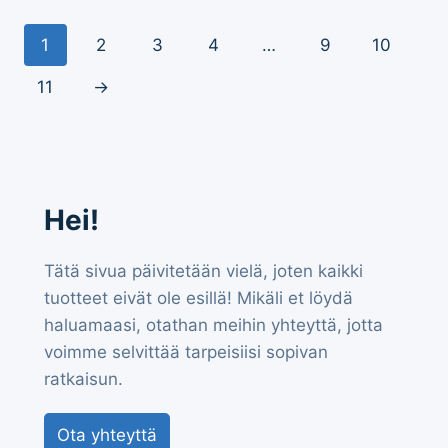
1
2
3
4
…
9
10
11
→
Hei!
Tätä sivua päivitetään vielä, joten kaikki
tuotteet eivät ole esillä! Mikäli et löydä
haluamaasi, otathan meihin yhteyttä, jotta
voimme selvittää tarpeisiisi sopivan
ratkaisun.
Ota yhteyttä