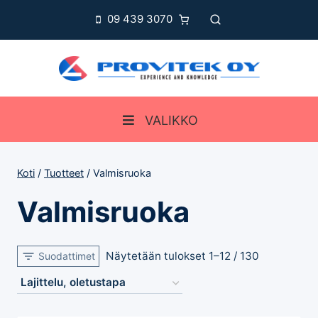
Siirry
09 439 3070
sisältöön
VALIKKO
Koti
/
Tuotteet
/
Valmisruoka
Valmisruoka
Näytetään tulokset 1–12 / 130
Suodattimet