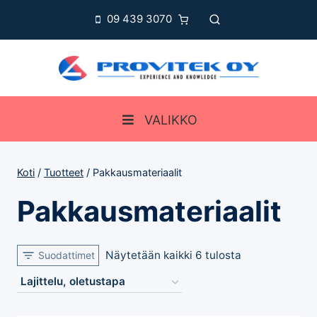
Siirry
09 439 3070
sisältöön
VALIKKO
Koti
/
Tuotteet
/
Pakkausmateriaalit
Pakkausmateriaalit
Näytetään kaikki 6 tulosta
Suodattimet