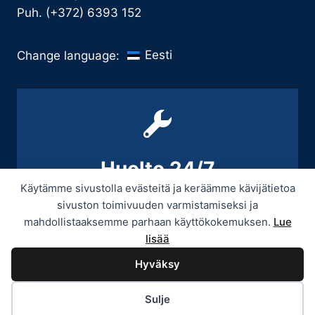
Puh. (+372) 6393 152
Eesti
Change language:
Huolto 24/7
Käytämme sivustolla evästeitä ja keräämme kävijätietoa
+358 9 439 3070 / +358 50 545 5664
sivuston toimivuuden varmistamiseksi ja
mahdollistaaksemme parhaan käyttökokemuksen.
Lue
lisää
Hyväksy
© 2026 Provitek -
Tietosuojaseloste
Sulje