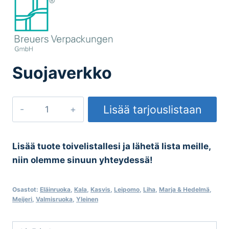
Suojaverkko
Suojaverkko
Lisää tarjouslistaan
määrä
Lisää tuote toivelistallesi ja lähetä lista meille,
niin olemme sinuun yhteydessä!
Osastot:
Eläinruoka
,
Kala
,
Kasvis
,
Leipomo
,
Liha
,
Marja & Hedelmä
,
Meijeri
,
Valmisruoka
,
Yleinen