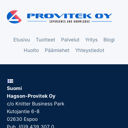
Etusivu
Tuotteet
Palvelut
Yritys
Blogi
Huolto
Päämiehet
Yhteystiedot
Suomi
Hagson-Provitek Oy
c/o Knitter Business Park
Kutojantie 6-8
02630 Espoo
Puh. (0)9 439 307 0