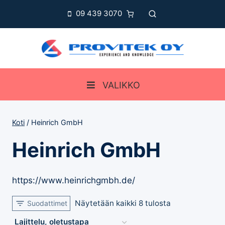
Siirry
09 439 3070
sisältöön
VALIKKO
Koti
/
Heinrich GmbH
Heinrich GmbH
https://www.heinrichgmbh.de/
Näytetään kaikki 8 tulosta
Suodattimet