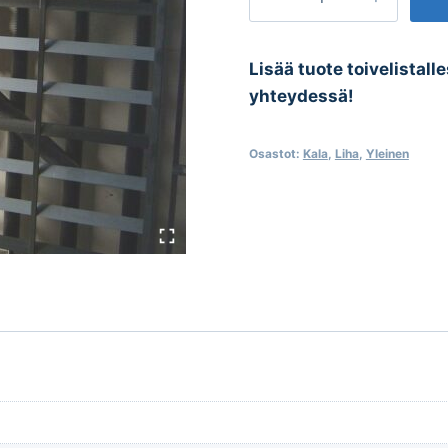
määrä
Lisää tuote toivelistall
yhteydessä!
Osastot:
Kala
,
Liha
,
Yleinen