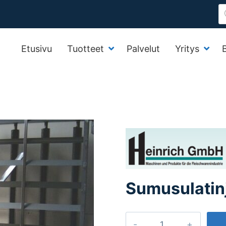
P
s
Etusivu
Tuotteet
Palvelut
Yritys
Sumusulatin
Sumusulatinjärjestelmä