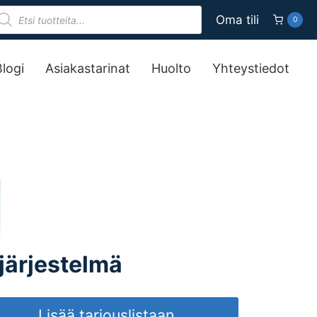
roducts
Oma tili
0
earch
Blogi
Asiakastarinat
Huolto
Yhteystiedot
järjestelmä
Lisää tarjouslistaan