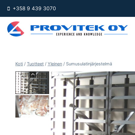
Siirry
+358 9 439 3070
sisältöön
Koti
/
Tuotteet
/
Yleinen
/
Sumusulatinjärjestelmä