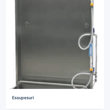
Essupesuri