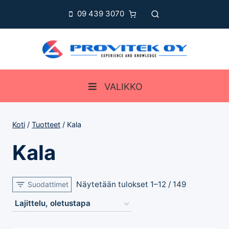
Siirry
09 439 3070
sisältöön
VALIKKO
Koti
/
Tuotteet
/
Kala
Kala
Näytetään tulokset 1–12 / 149
Suodattimet