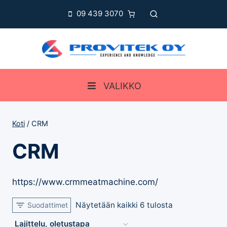
Siirry
09 439 3070
sisältöön
VALIKKO
Koti
/
CRM
CRM
https://www.crmmeatmachine.com/
Näytetään kaikki 6 tulosta
Suodattimet