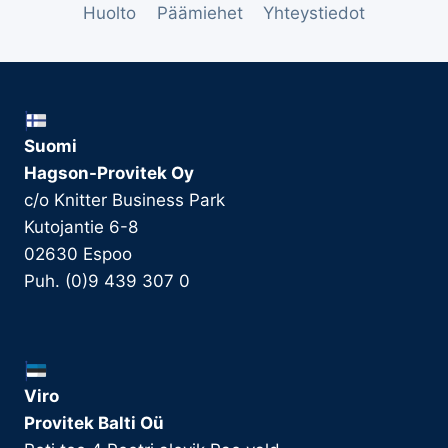
Huolto
Päämiehet
Yhteystiedot
Suomi
Hagson-Provitek Oy
c/o Knitter Business Park
Kutojantie 6-8
02630 Espoo
Puh. (0)9 439 307 0
Viro
Provitek Balti Oü