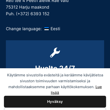
Reti tee 4 Peetri alevik Rae vald
75312 Harju maakond
Puh. (+372) 6393 152
Eesti
Change language:
Huolto 24/7
Käytämme sivustolla evästeitä ja keräämme kävijätietoa
+358 9 439 3070 / +358 50 545 5664
sivuston toimivuuden varmistamiseksi ja
mahdollistaaksemme parhaan käyttökokemuksen.
Lue
lisää
Hyväksy
© 2026 Provitek -
Tietosuojaseloste