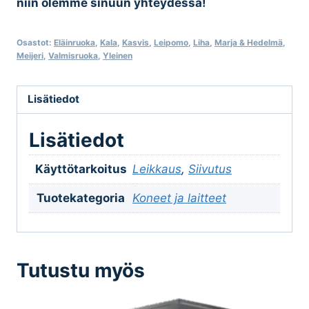
niin olemme sinuun yhteydessä!
Osastot:
Eläinruoka
,
Kala
,
Kasvis
,
Leipomo
,
Liha
,
Marja & Hedelmä
,
Meijeri
,
Valmisruoka
,
Yleinen
Lisätiedot
Lisätiedot
Käyttötarkoitus
Leikkaus
,
Siivutus
Tuotekategoria
Koneet ja laitteet
Tutustu myös