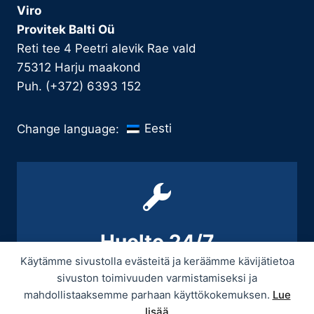
Viro
Provitek Balti Oü
Reti tee 4 Peetri alevik Rae vald
75312 Harju maakond
Puh. (+372) 6393 152
Eesti
Change language:
Huolto 24/7
Käytämme sivustolla evästeitä ja keräämme kävijätietoa
+358 9 439 3070 / +358 50 545 5664
sivuston toimivuuden varmistamiseksi ja
mahdollistaaksemme parhaan käyttökokemuksen.
Lue
lisää