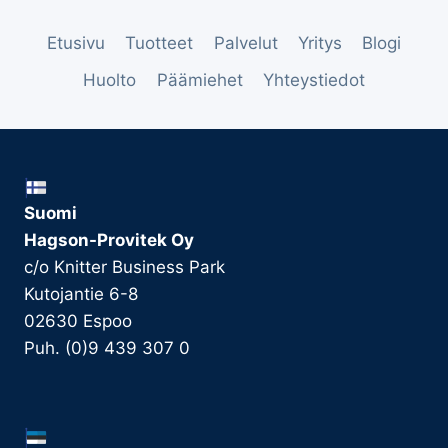
Etusivu
Tuotteet
Palvelut
Yritys
Blogi
Huolto
Päämiehet
Yhteystiedot
Suomi
Hagson-Provitek Oy
c/o Knitter Business Park
Kutojantie 6-8
02630 Espoo
Puh. (0)9 439 307 0