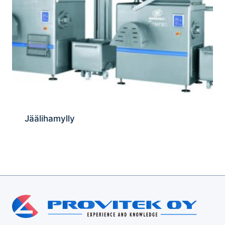
Jäälihamylly