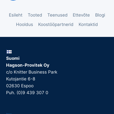
Esileht
Tooted
Teenused
Ettevõte
Blogi
Hooldus
Koostööpartnerid
Kontaktid
Suomi
Hagson-Provitek Oy
c/o Knitter Business Park
Kutojantie 6-8
02630 Espoo
Puh. (0)9 439 307 0