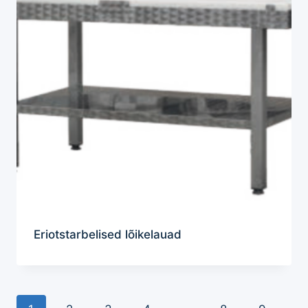
Eriotstarbelised lõikelauad