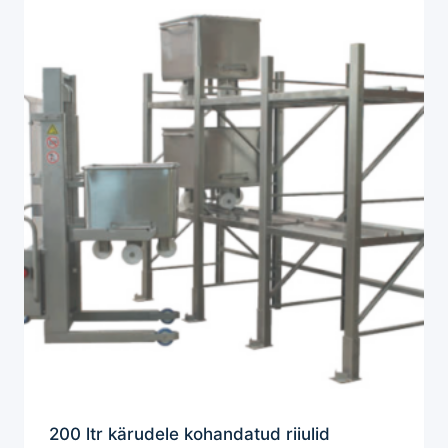
200 ltr kärudele kohandatud riiulid