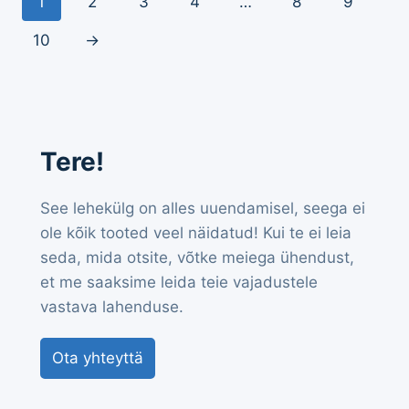
1
2
3
4
…
8
9
10
→
Tere!
See lehekülg on alles uuendamisel, seega ei
ole kõik tooted veel näidatud! Kui te ei leia
seda, mida otsite, võtke meiega ühendust,
et me saaksime leida teie vajadustele
vastava lahenduse.
Ota yhteyttä