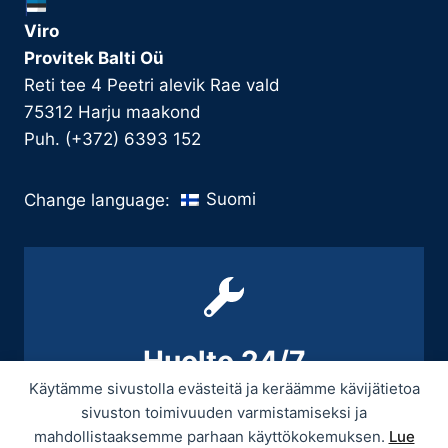
Viro
Provitek Balti Oü
Reti tee 4 Peetri alevik Rae vald
75312 Harju maakond
Puh. (+372) 6393 152
Suomi
Change language:
Huolto 24/7
Käytämme sivustolla evästeitä ja keräämme kävijätietoa
+358 9 439 3070 / +358 50 545 5664
sivuston toimivuuden varmistamiseksi ja
mahdollistaaksemme parhaan käyttökokemuksen.
Lue