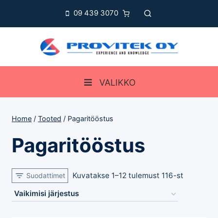
Skip
09 439 3070
to
content
VALIKKO
Home
/
Tooted
/
Pagaritööstus
Pagaritööstus
Kuvatakse 1–12 tulemust 116-st
Suodattimet