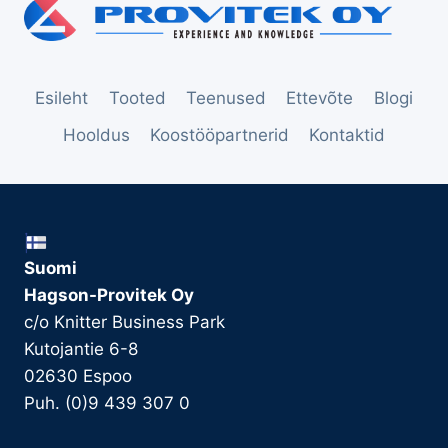
Esileht
Tooted
Teenused
Ettevõte
Blogi
Hooldus
Koostööpartnerid
Kontaktid
Suomi
Hagson-Provitek Oy
c/o Knitter Business Park
Kutojantie 6-8
02630 Espoo
Puh. (0)9 439 307 0