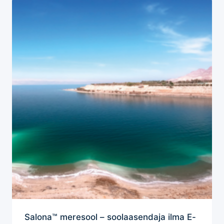
Salona™ meresool – soolaasendaja ilma E-