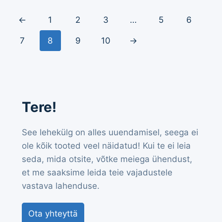
←
1
2
3
…
5
6
7
8
9
10
→
Tere!
See lehekülg on alles uuendamisel, seega ei
ole kõik tooted veel näidatud! Kui te ei leia
seda, mida otsite, võtke meiega ühendust,
et me saaksime leida teie vajadustele
vastava lahenduse.
Ota yhteyttä