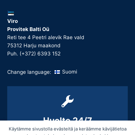
Viro
Provitek Balti Oü
Reti tee 4 Peetri alevik Rae vald
75312 Harju maakond
Puh. (+372) 6393 152
Suomi
Change language:
Huolto 24/7
Käytämme sivustolla evästeitä ja keräämme kävijätietoa