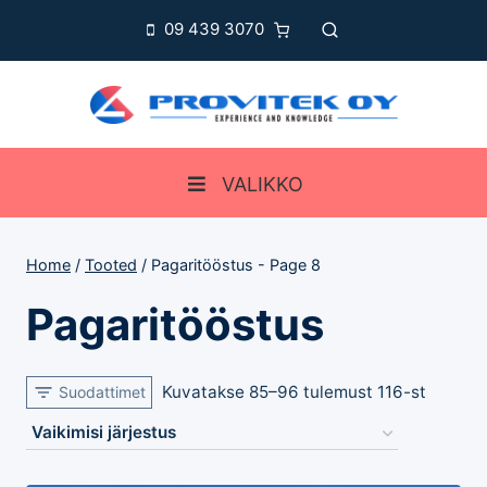
Skip
09 439 3070
to
content
VALIKKO
Home
/
Tooted
/
Pagaritööstus
- Page 8
Pagaritööstus
Kuvatakse 85–96 tulemust 116-st
Suodattimet