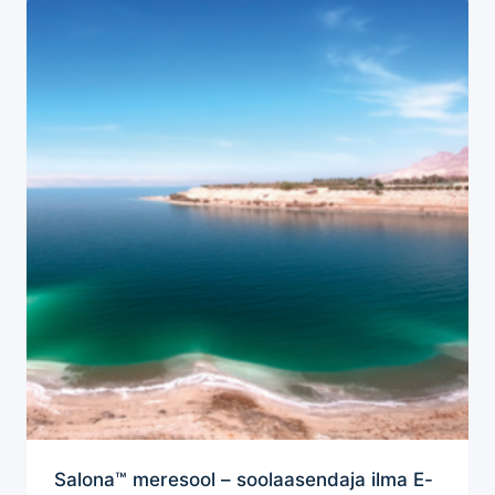
Salona™ meresool – soolaasendaja ilma E-