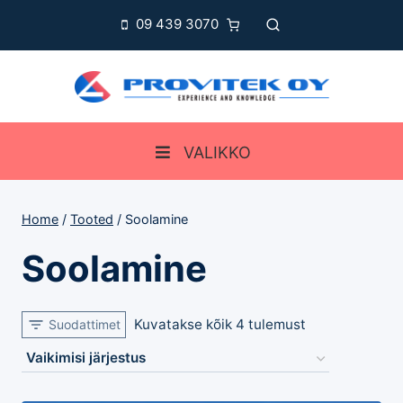
Skip
09 439 3070
to
content
VALIKKO
Home
/
Tooted
/
Soolamine
Soolamine
Kuvatakse kõik 4 tulemust
Suodattimet