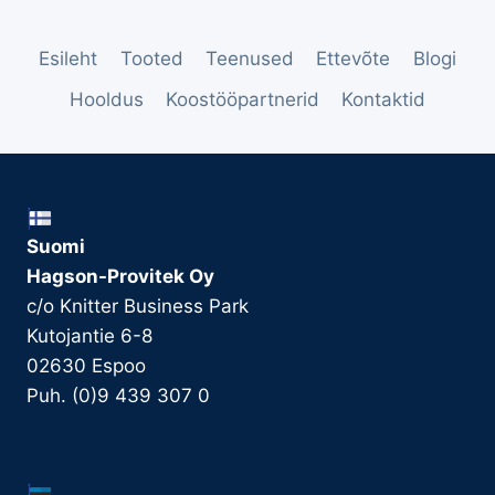
Esileht
Tooted
Teenused
Ettevõte
Blogi
Hooldus
Koostööpartnerid
Kontaktid
Suomi
Hagson-Provitek Oy
c/o Knitter Business Park
Kutojantie 6-8
02630 Espoo
Puh. (0)9 439 307 0