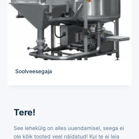
Soolveesegaja
Tere!
See lehekülg on alles uuendamisel, seega ei
ole kõik tooted veel näidatud! Kui te ei leia