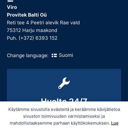
Viro
Provitek Balti Oü
Reti tee 4 Peetri alevik Rae vald
75312 Harju maakond
Puh. (+372) 6393 152
Suomi
Change language:
Huolto 24/7
Käytämme sivustolla evästeitä ja keräämme kävijätietoa
+358 9 439 3070 / +358 50 545 5664
sivuston toimivuuden varmistamiseksi ja
mahdollistaaksemme parhaan käyttökokemuksen.
Lue