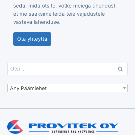
seda, mida otsite, võtke meiega ühendust,
et me saaksime leida teie vajadustele
vastava lahenduse.
Ota yhteyttä
Otsi:
Any Päämiehet