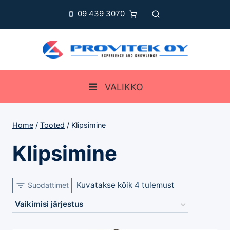
Skip
09 439 3070
to
content
VALIKKO
Home
/
Tooted
/
Klipsimine
Klipsimine
Kuvatakse kõik 4 tulemust
Suodattimet