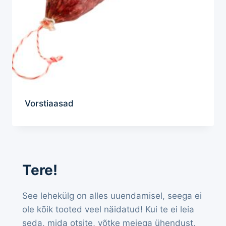
Vorstiaasad
Tere!
See lehekülg on alles uuendamisel, seega ei
ole kõik tooted veel näidatud! Kui te ei leia
seda, mida otsite, võtke meiega ühendust,