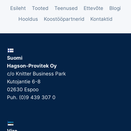
Esileht
Tooted
Teenused
Ettevõte
Blogi
Hooldus
Koostööpartnerid
Kontaktid
Suomi
Hagson-Provitek Oy
c/o Knitter Business Park
Kutojantie 6-8
02630 Espoo
Puh. (0)9 439 307 0