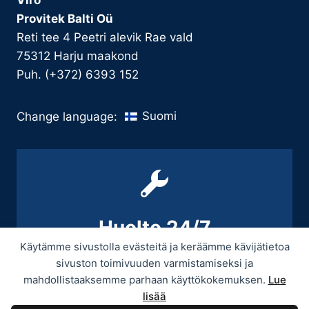
Viro
Provitek Balti Oü
Reti tee 4 Peetri alevik Rae vald
75312 Harju maakond
Puh. (+372) 6393 152
Suomi
Change language:
Huolto 24/7
Käytämme sivustolla evästeitä ja keräämme kävijätietoa
+358 9 439 3070 / +358 50 545 5664
sivuston toimivuuden varmistamiseksi ja
mahdollistaaksemme parhaan käyttökokemuksen.
Lue
lisää