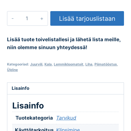
Klipsid
Lisää tarjouslistaan
kogus
Lisää tuote toivelistallesi ja lähetä lista meille,
niin olemme sinuun yhteydessä!
Kategooriad:
Juurvili
,
Kala
,
Lemmikloomatoit
,
Liha
,
Piimatööstus
,
Üldine
Lisainfo
Lisainfo
Tuotekategoria
Tarvikud
Käyttötarkoitus
Klipsimine