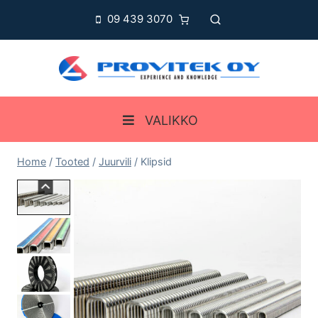
Skip
09 439 3070
to
content
VALIKKO
Home
/
Tooted
/
Juurvili
/
Klipsid