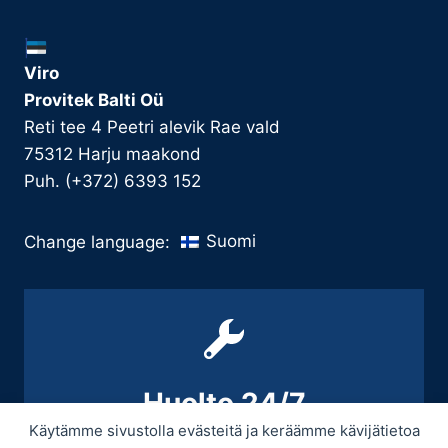
Viro
Provitek Balti Oü
Reti tee 4 Peetri alevik Rae vald
75312 Harju maakond
Puh. (+372) 6393 152
Suomi
Change language:
Huolto 24/7
Käytämme sivustolla evästeitä ja keräämme kävijätietoa