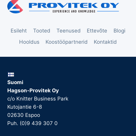
Esileht
Tooted
Teenused
Ettevõte
Blogi
Hooldus
Koostööpartnerid
Kontaktid
Suomi
Hagson-Provitek Oy
c/o Knitter Business Park
Kutojantie 6-8
02630 Espoo
Puh. (0)9 439 307 0