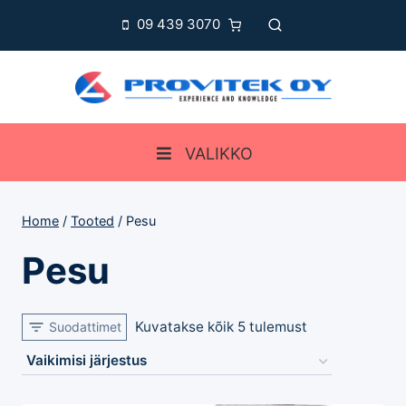
Skip
09 439 3070
to
content
VALIKKO
Home
/
Tooted
/
Pesu
Pesu
Kuvatakse kõik 5 tulemust
Suodattimet