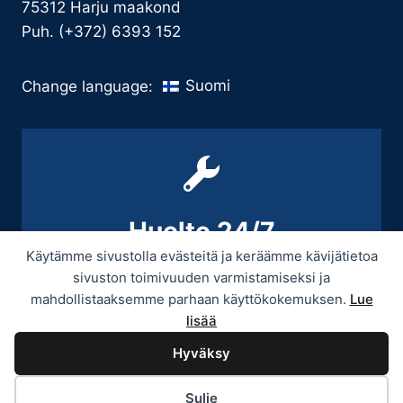
75312 Harju maakond
Puh. (+372) 6393 152
Suomi
Change language:
Huolto 24/7
Käytämme sivustolla evästeitä ja keräämme kävijätietoa
+358 9 439 3070 / +358 50 545 5664
sivuston toimivuuden varmistamiseksi ja
mahdollistaaksemme parhaan käyttökokemuksen.
Lue
lisää
Hyväksy
© 2026 Provitek -
Tietosuojaseloste
Sulje