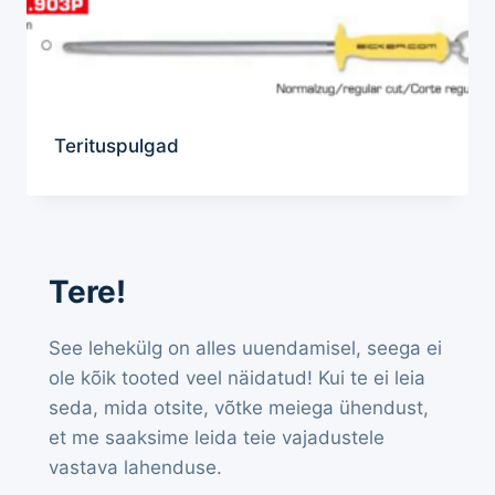
Terituspulgad
Tere!
See lehekülg on alles uuendamisel, seega ei
ole kõik tooted veel näidatud! Kui te ei leia
seda, mida otsite, võtke meiega ühendust,
et me saaksime leida teie vajadustele
vastava lahenduse.