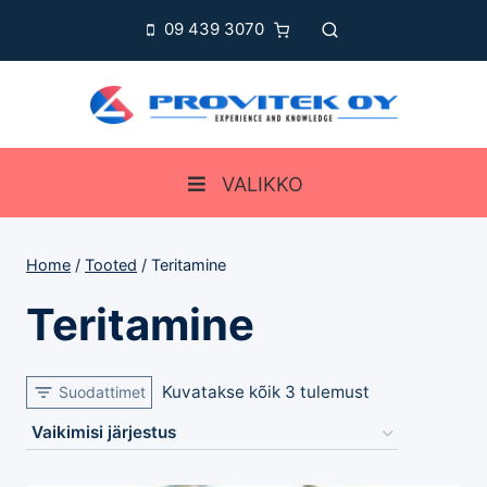
Skip
09 439 3070
to
content
VALIKKO
Home
/
Tooted
/
Teritamine
Teritamine
Kuvatakse kõik 3 tulemust
Suodattimet