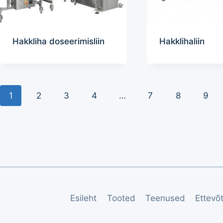
Hakkliha doseerimisliin
Hakklihaliin
1
2
3
4
…
7
8
9
Esileht
Tooted
Teenused
Ettevõ