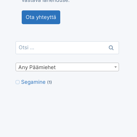
vastava lahenduse.
Ota yhteyttä
Otsi:
Any Päämiehet
Segamine
(1)