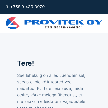
Skip
+358 9 439 3070
to
content
Tere!
See lehekülg on alles uuendamisel,
seega ei ole kõik tooted veel
näidatud! Kui te ei leia seda, mida
otsite, võtke meiega ühendust, et
me saaksime leida teie vajadustele