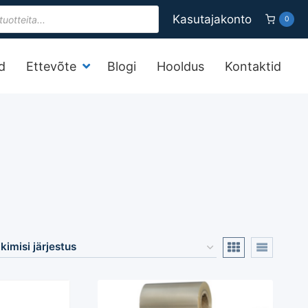
s
Kasutajakonto
0
d
Ettevõte
Blogi
Hooldus
Kontaktid