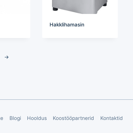
Hakklihamasin
→
te
Blogi
Hooldus
Koostööpartnerid
Kontaktid