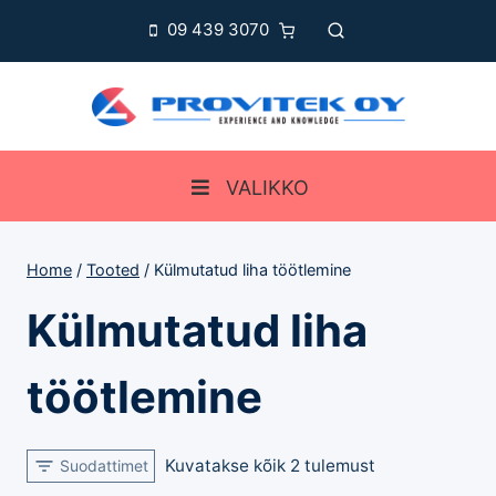
Skip
09 439 3070
to
content
VALIKKO
Home
/
Tooted
/
Külmutatud liha töötlemine
Külmutatud liha
töötlemine
Kuvatakse kõik 2 tulemust
Suodattimet