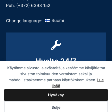
Puh. (+372) 6393 152
Suomi
Change language:
Huolto 24/7
Käytämme sivustolla evästeitä ja keräämme kävijätietoa
+358 9 439 3070 / +358 50 545 5664
sivuston toimivuuden varmistamiseksi ja
mahdollistaaksemme parhaan käyttökokemuksen.
Lue
lisää
Hyväksy
© 2026 Provitek -
Tietosuojaseloste
Sulje