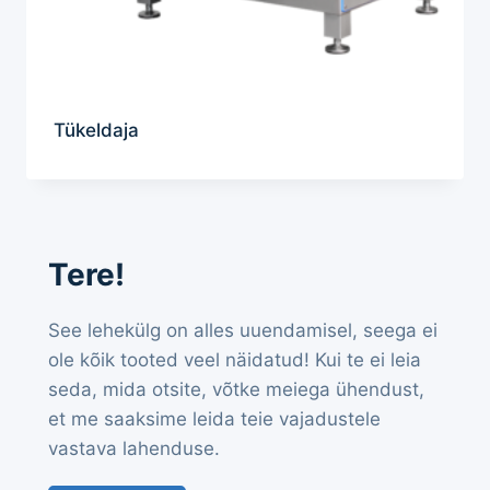
Tükeldaja
Tere!
See lehekülg on alles uuendamisel, seega ei
ole kõik tooted veel näidatud! Kui te ei leia
seda, mida otsite, võtke meiega ühendust,
et me saaksime leida teie vajadustele
vastava lahenduse.