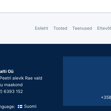
Esileht
Tooted
Teenused
Ettevõ
alti Oü
 Peetri alevik Rae vald
ju maakond
2) 6393 152
+358
Suomi
nguage: