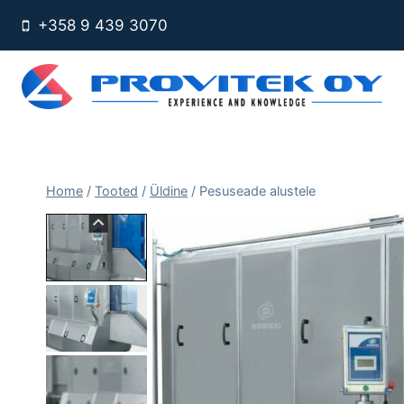
Skip
+358 9 439 3070
to
content
Home
/
Tooted
/
Üldine
/
Pesuseade alustele