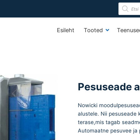
Product
search
Esileht
Tooted
Teenuse
Pesuseade a
Nowicki moodulpesuseade
alustele. Nii pesuseade
terase,mis tagab seadme
Automaatne pesuvee ja 