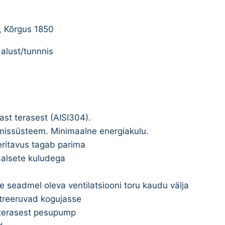
, Kõrgus 1850
alust/tunnnis
st terasest (AISI304).
imissüsteem. Minimaalne energiakulu.
eritavus tagab parima
alsete kuludega
e seadmel oleva ventilatsiooni toru kaudu välja
ltreeruvad kogujasse
 terasest pesupump