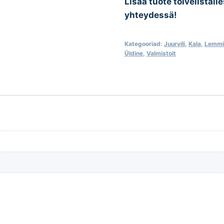
Lisää tuote toivelistall
yhteydessä!
Kategooriad:
Juurvili
,
Kala
,
Lemmi
Üldine
,
Valmistoit