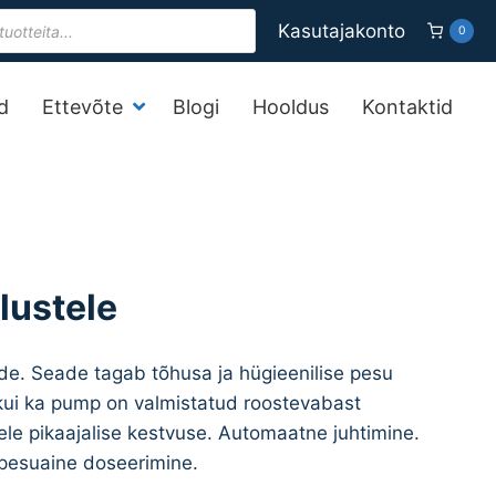
s
Kasutajakonto
0
d
Ettevõte
Blogi
Hooldus
Kontaktid
lustele
. Seade tagab tõhusa ja hügieenilise pesu
 kui ka pump on valmistatud roostevabast
le pikaajalise kestvuse. Automaatne juhtimine.
pesuaine doseerimine.