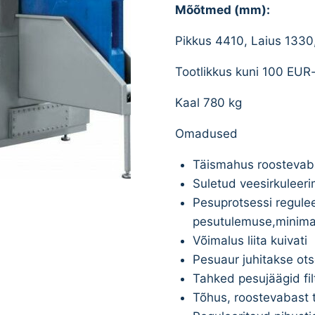
Mõõtmed (mm):
Pikkus 4410, Laius 1330
Tootlikkus kuni 100 EUR-
Kaal 780 kg
Omadused
Täismahus roostevaba
Suletud veesirkuleer
Pesuprotsessi regule
pesutulemuse,minima
Võimalus liita kuivati
Pesuaur juhitakse ots
Tahked pesujäägid fi
Tõhus, roostevabast