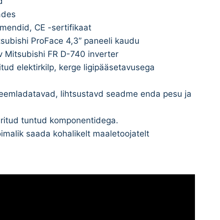
d
ades
emendid, CE -sertifikaat
subishi ProFace 4,3” paneeli kaudu
v Mitsubishi FR D-740 inverter
ud elektirkilp, kerge ligipääsetavusega
 eemladatavad, lihtsustavd seadme enda pesu ja
ritud tuntud komponentidega.
malik saada kohalikelt maaletoojatelt