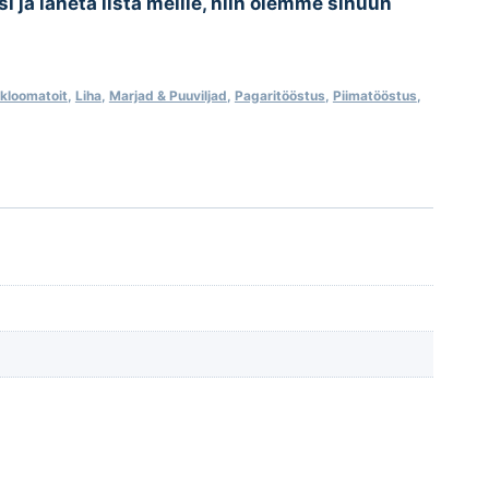
esi ja lähetä lista meille, niin olemme sinuun
kloomatoit
,
Liha
,
Marjad & Puuviljad
,
Pagaritööstus
,
Piimatööstus
,