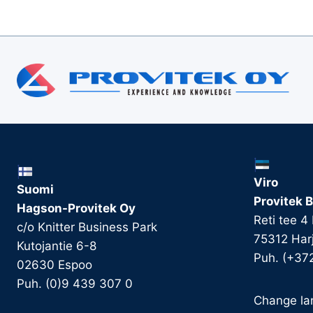
Viro
Suomi
Provitek B
Hagson-Provitek Oy
Reti tee 4
c/o Knitter Business Park
75312 Har
Kutojantie 6-8
Puh. (+37
02630 Espoo
Puh. (0)9 439 307 0
Change la