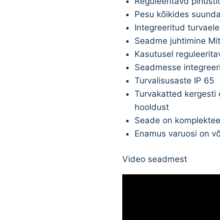
Reguleeritavd pihusti
Pesu kõikides suund
Integreeritud turvael
Seadme juhtimine Mit
Kasutusel reguleerita
Seadmesse integreerit
Turvalisusaste IP 65
Turvakatted kergesti
hooldust
Seade on komplektee
Enamus varuosi on või
Video seadmest