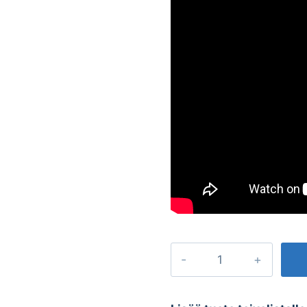
Pesuseade
alustele
kogus