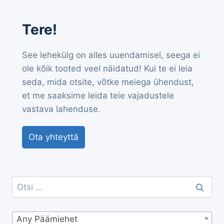
Tere!
See lehekülg on alles uuendamisel, seega ei
ole kõik tooted veel näidatud! Kui te ei leia
seda, mida otsite, võtke meiega ühendust,
et me saaksime leida teie vajadustele
vastava lahenduse.
Ota yhteyttä
Otsi:
Any Päämiehet