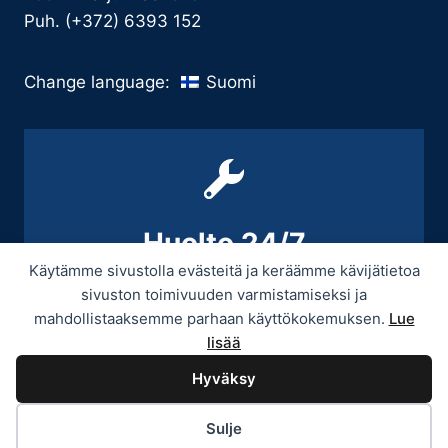
Puh. (+372) 6393 152
Suomi
Change language:
Huolto 24/7
Käytämme sivustolla evästeitä ja keräämme kävijätietoa
+358 9 439 3070 / +358 50 545 5664
sivuston toimivuuden varmistamiseksi ja
mahdollistaaksemme parhaan käyttökokemuksen.
Lue
lisää
Hyväksy
© 2026 Provitek -
Tietosuojaseloste
Sulje