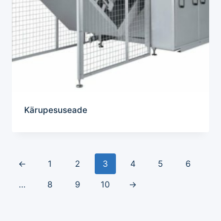
Kärupesuseade
←
1
2
3
4
5
6
…
8
9
10
→