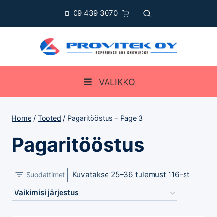
Skip
09 439 3070
to
content
VALIKKO
Home
/
Tooted
/
Pagaritööstus
- Page 3
Pagaritööstus
Kuvatakse 25–36 tulemust 116-st
Suodattimet