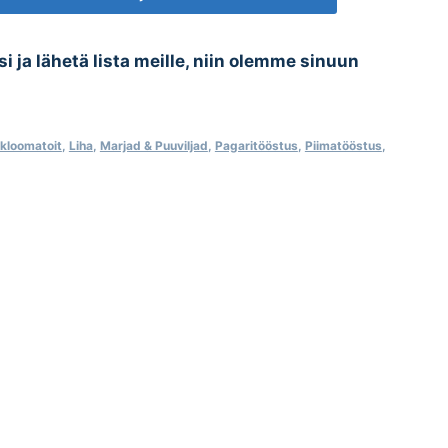
esi ja lähetä lista meille, niin olemme sinuun
kloomatoit
,
Liha
,
Marjad & Puuviljad
,
Pagaritööstus
,
Piimatööstus
,