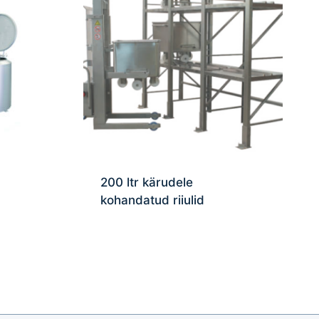
200 ltr kärudele
kohandatud riiulid