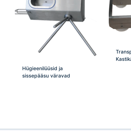
Transp
Kasti
Hügieenilüüsid ja
sissepääsu väravad