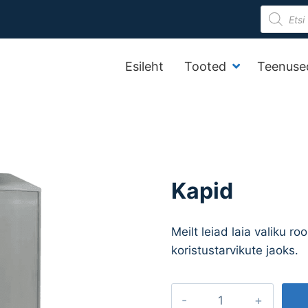
Product
search
Esileht
Tooted
Teenuse
Kapid
Meilt leiad laia valiku ro
koristustarvikute jaoks.
Kapid