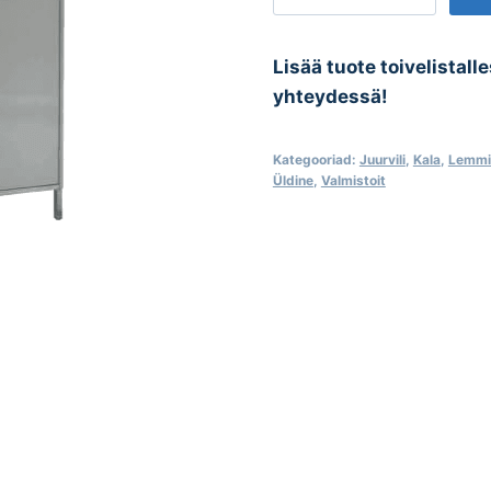
kogus
Lisää tuote toivelistall
yhteydessä!
Kategooriad:
Juurvili
,
Kala
,
Lemmi
Üldine
,
Valmistoit