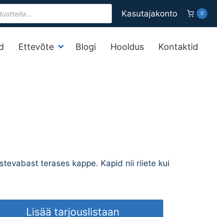
s
Kasutajakonto
0
d
Ettevõte
Blogi
Hooldus
Kontaktid
ostevabast terases kappe. Kapid nii riiete kui
Lisää tarjouslistaan