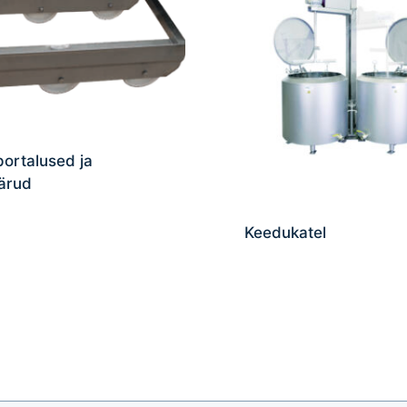
ortalused ja
kärud
Keedukatel