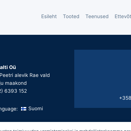
Esileht
Tooted
Teenused
Ettevõ
alti Oü
 Peetri alevik Rae vald
ju maakond
2) 6393 152
+358
Suomi
nguage: