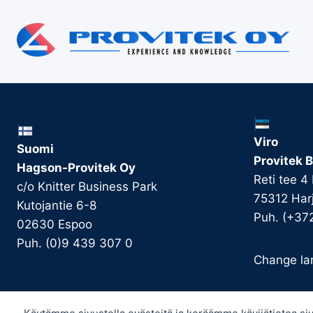
Viro
Suomi
Provitek B
Hagson-Provitek Oy
Reti tee 4
c/o Knitter Business Park
75312 Har
Kutojantie 6-8
Puh. (+37
02630 Espoo
Puh. (0)9 439 307 0
Change la