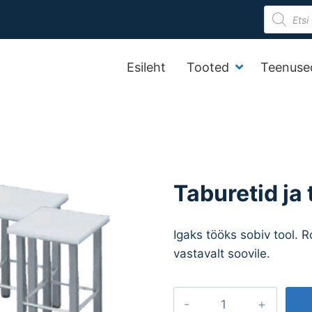
Product
search
Esileht
Tooted
Teenuse
Taburetid ja 
Igaks tööks sobiv tool. 
vastavalt soovile.
Taburetid