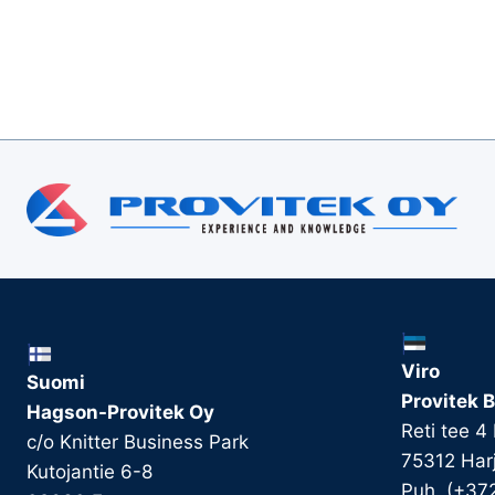
Viro
Suomi
Provitek B
Hagson-Provitek Oy
Reti tee 4
c/o Knitter Business Park
75312 Har
Kutojantie 6-8
Puh. (+37