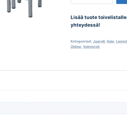
ja
toolid
kogus
Lisää tuote toivelistall
yhteydessä!
Kategooriad:
Juurvili
,
Kala
,
Lemmi
Üldine
,
Valmistoit