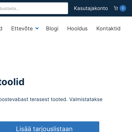
s
Kasutajakonto
0
d
Ettevõte
Blogi
Hooldus
Kontaktid
toolid
Roostevabast terasest tooted. Valmistatakse
Lisää tarjouslistaan