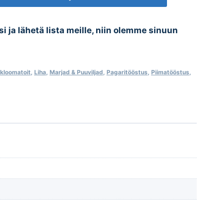
esi ja lähetä lista meille, niin olemme sinuun
kloomatoit
,
Liha
,
Marjad & Puuviljad
,
Pagaritööstus
,
Piimatööstus
,