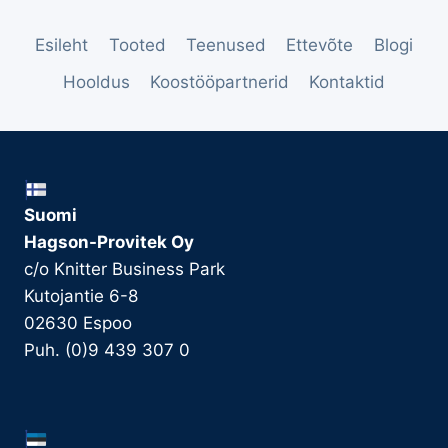
Esileht
Tooted
Teenused
Ettevõte
Blogi
Hooldus
Koostööpartnerid
Kontaktid
Suomi
Hagson-Provitek Oy
c/o Knitter Business Park
Kutojantie 6-8
02630 Espoo
Puh. (0)9 439 307 0