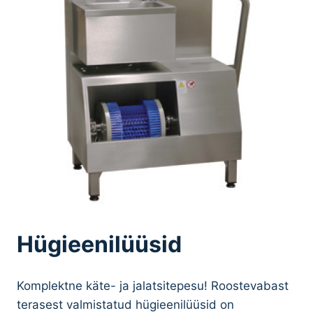
Hügieenilüüsid
Komplektne käte- ja jalatsitepesu! Roostevabast
terasest valmistatud hügieenilüüsid on