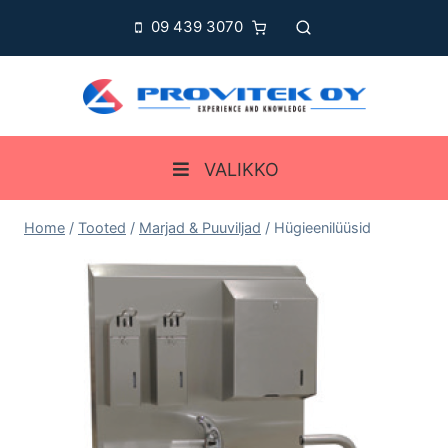
Skip
09 439 3070
to
content
VALIKKO
Home
/
Tooted
/
Marjad & Puuviljad
/
Hügieenilüüsid