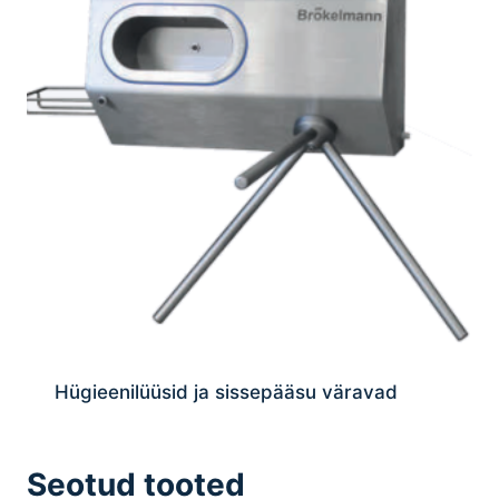
Hügieenilüüsid ja sissepääsu väravad
Seotud tooted