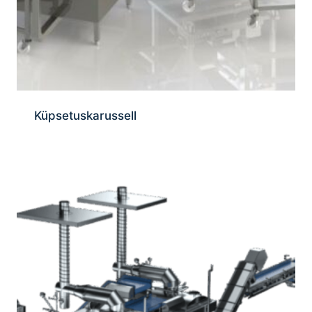
Küpsetuskarussell