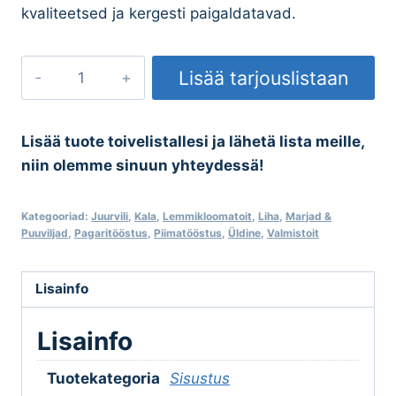
kvaliteetsed ja kergesti paigaldatavad.
Hügieenilüüsid
Lisää tarjouslistaan
kogus
Lisää tuote toivelistallesi ja lähetä lista meille,
niin olemme sinuun yhteydessä!
Kategooriad:
Juurvili
,
Kala
,
Lemmikloomatoit
,
Liha
,
Marjad &
Puuviljad
,
Pagaritööstus
,
Piimatööstus
,
Üldine
,
Valmistoit
Lisainfo
Lisainfo
Tuotekategoria
Sisustus