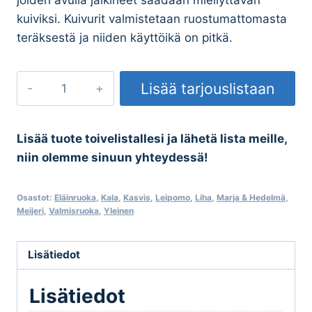
kuiviksi. Kuivurit valmistetaan ruostumattomasta
teräksestä ja niiden käyttöikä on pitkä.
Kenkäkuivurit
Lisää tarjouslistaan
ja
saapaskuivurit
määrä
Lisää tuote toivelistallesi ja lähetä lista meille,
niin olemme sinuun yhteydessä!
Osastot:
Eläinruoka
,
Kala
,
Kasvis
,
Leipomo
,
Liha
,
Marja & Hedelmä
,
Meijeri
,
Valmisruoka
,
Yleinen
Lisätiedot
Lisätiedot