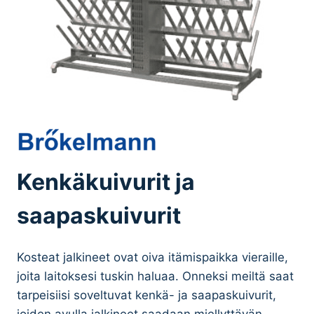
Kenkäkuivurit ja
saapaskuivurit
Kosteat jalkineet ovat oiva itämispaikka vieraille,
joita laitoksesi tuskin haluaa. Onneksi meiltä saat
tarpeisiisi soveltuvat kenkä- ja saapaskuivurit,
joiden avulla jalkineet saadaan miellyttävän