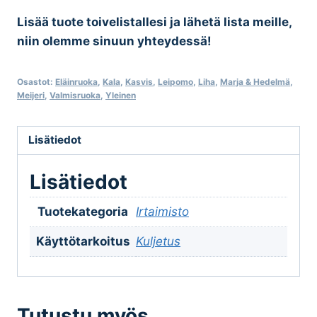
Rullakot
määrä
Lisää tuote toivelistallesi ja lähetä lista meille,
niin olemme sinuun yhteydessä!
Osastot:
Eläinruoka
,
Kala
,
Kasvis
,
Leipomo
,
Liha
,
Marja & Hedelmä
,
Meijeri
,
Valmisruoka
,
Yleinen
Lisätiedot
Lisätiedot
Tuotekategoria
Irtaimisto
Käyttötarkoitus
Kuljetus
Tutustu myös