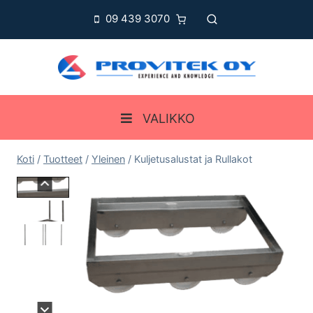
Siirry
09 439 3070
sisältöön
VALIKKO
Koti
/
Tuotteet
/
Yleinen
/
Kuljetusalustat ja Rullakot