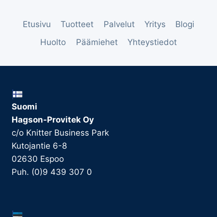
Etusivu
Tuotteet
Palvelut
Yritys
Blogi
Huolto
Päämiehet
Yhteystiedot
Suomi
Hagson-Provitek Oy
c/o Knitter Business Park
Kutojantie 6-8
02630 Espoo
Puh. (0)9 439 307 0