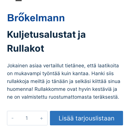
Kuljetusalustat ja
Rullakot
Jokainen asiaa vertaillut tietänee, että laatikoita
on mukavampi työntää kuin kantaa. Hanki siis
rullakkoja meiltä jo tänään ja selkäsi kiittää sinua
huomenna! Rullakkomme ovat hyvin kestäviä ja
ne on valmistettu ruostumattomasta teräksestä.
Kuljetusalustat
Lisää tarjouslistaan
ja