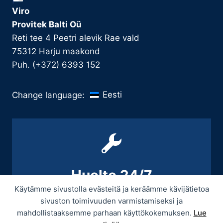
Viro
Provitek Balti Oü
Reti tee 4 Peetri alevik Rae vald
75312 Harju maakond
Puh. (+372) 6393 152
Eesti
Change language:
Huolto 24/7
Käytämme sivustolla evästeitä ja keräämme kävijätietoa
+358 9 439 3070 / +358 50 545 5664
sivuston toimivuuden varmistamiseksi ja
mahdollistaaksemme parhaan käyttökokemuksen.
Lue