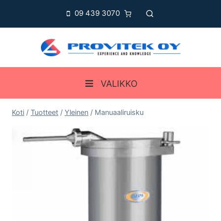
Siirry
09 439 3070
sisältöön
VALIKKO
Koti
/
Tuotteet
/
Yleinen
/
Manuaaliruisku