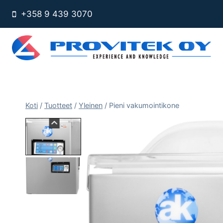
Siirry
+358 9 439 3070
sisältöön
Koti
/
Tuotteet
/
Yleinen
/
Pieni vakumointikone