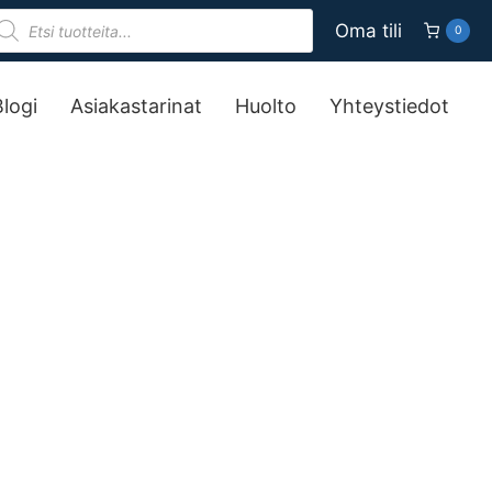
roducts
Oma tili
0
earch
Blogi
Asiakastarinat
Huolto
Yhteystiedot