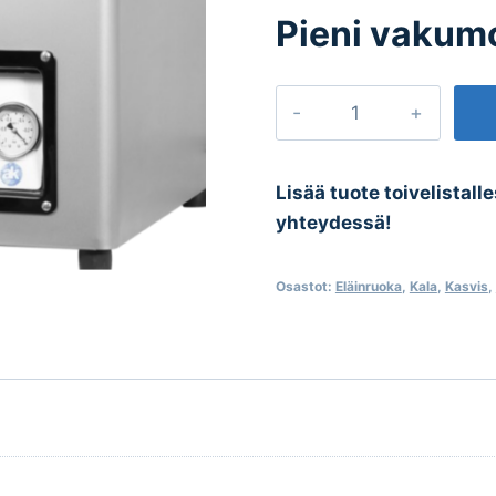
Pieni vakum
Pieni
vakumointikone
määrä
Lisää tuote toivelistall
yhteydessä!
Osastot:
Eläinruoka
,
Kala
,
Kasvis
,