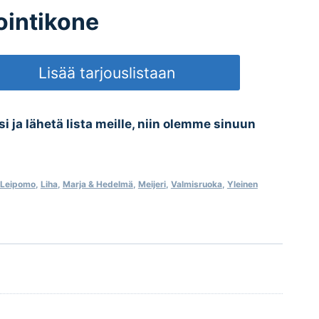
ointikone
Lisää tarjouslistaan
esi ja lähetä lista meille, niin olemme sinuun
Leipomo
,
Liha
,
Marja & Hedelmä
,
Meijeri
,
Valmisruoka
,
Yleinen