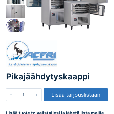
Pikajäähdytyskaappi
Pikajäähdytyskaappi
Lisää tarjouslistaan
määrä
Lisää tuote toivelistallesi ja lähetä lista meille,