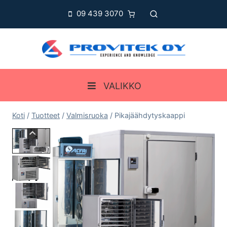
Siirry
09 439 3070
sisältöön
VALIKKO
Koti
/
Tuotteet
/
Valmisruoka
/
Pikajäähdytyskaappi