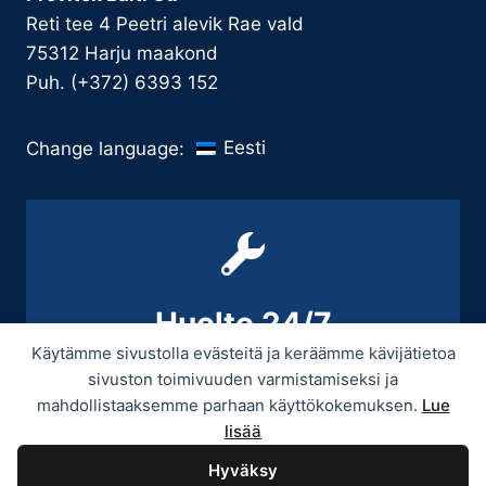
Reti tee 4 Peetri alevik Rae vald
75312 Harju maakond
Puh. (+372) 6393 152
Eesti
Change language:
Huolto 24/7
Käytämme sivustolla evästeitä ja keräämme kävijätietoa
+358 9 439 3070 / +358 50 545 5664
sivuston toimivuuden varmistamiseksi ja
mahdollistaaksemme parhaan käyttökokemuksen.
Lue
lisää
Hyväksy