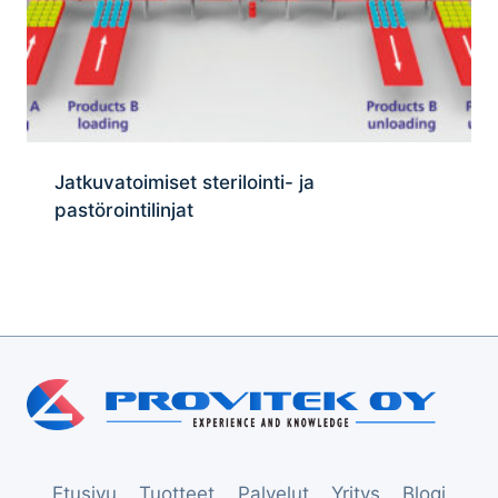
Jatkuvatoimiset sterilointi- ja
pastörointilinjat
Etusivu
Tuotteet
Palvelut
Yritys
Blogi