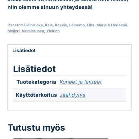
niin olemme sinuun yhteydessä!
Osastot:
Eläinruoka
,
Kala
,
Kasvis
,
Leipomo
,
Liha
,
Marja & Hedelmä
,
Meijeri
,
Valmisruoka
,
Yleinen
Lisätiedot
Lisätiedot
Tuotekategoria
Koneet ja laitteet
Käyttötarkoitus
Jäähdytys
Tutustu myös