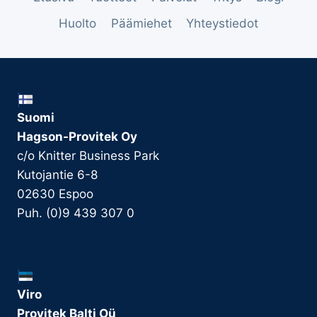
Huolto
Päämiehet
Yhteystiedot
Suomi
Hagson-Provitek Oy
c/o Knitter Business Park
Kutojantie 6-8
02630 Espoo
Puh. (0)9 439 307 0
Viro
Provitek Balti Oü