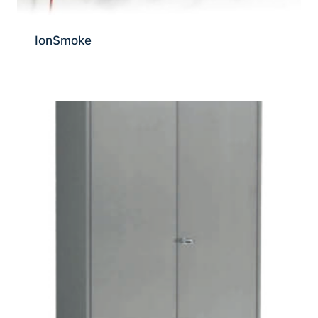
IonSmoke