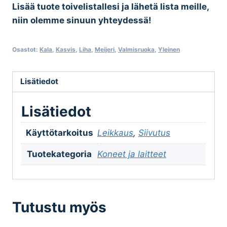
Lisää tuote toivelistallesi ja lähetä lista meille,
niin olemme sinuun yhteydessä!
Osastot:
Kala
,
Kasvis
,
Liha
,
Meijeri
,
Valmisruoka
,
Yleinen
Lisätiedot
Lisätiedot
Käyttötarkoitus
Leikkaus
,
Siivutus
Tuotekategoria
Koneet ja laitteet
Tutustu myös