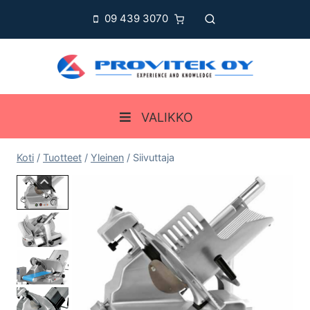
Siirry
09 439 3070
sisältöön
VALIKKO
Koti
/
Tuotteet
/
Yleinen
/
Siivuttaja