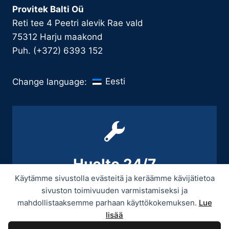
Provitek Balti Oü
Reti tee 4 Peetri alevik Rae vald
75312 Harju maakond
Puh. (+372) 6393 152
Eesti
Change language:
Huolto 24/7
Käytämme sivustolla evästeitä ja keräämme kävijätietoa
+358 9 439 3070 / +358 50 545 5664
sivuston toimivuuden varmistamiseksi ja
mahdollistaaksemme parhaan käyttökokemuksen.
Lue
lisää