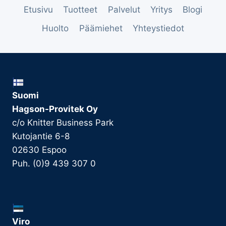
Etusivu
Tuotteet
Palvelut
Yritys
Blogi
Huolto
Päämiehet
Yhteystiedot
Suomi
Hagson-Provitek Oy
c/o Knitter Business Park
Kutojantie 6-8
02630 Espoo
Puh. (0)9 439 307 0
Viro