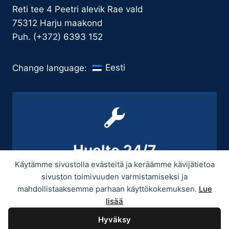
Reti tee 4 Peetri alevik Rae vald
75312 Harju maakond
Puh. (+372) 6393 152
Eesti
Change language:
Huolto 24/7
Käytämme sivustolla evästeitä ja keräämme kävijätietoa
+358 9 439 3070 / +358 50 545 5664
sivuston toimivuuden varmistamiseksi ja
mahdollistaaksemme parhaan käyttökokemuksen.
Lue
lisää
Hyväksy