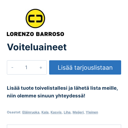
Voiteluaineet
Voiteluaineet
Lisää tarjouslistaan
määrä
Lisää tuote toivelistallesi ja lähetä lista meille,
niin olemme sinuun yhteydessä!
Osastot:
Eläinruoka
,
Kala
,
Kasvis
,
Liha
,
Meijeri
,
Yleinen