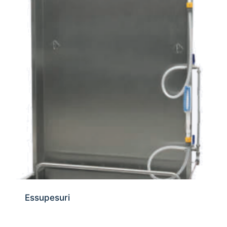
Essupesuri