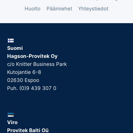
Huolto
Päämiehet
Yhteystiedot
Suomi
Hagson-Provitek Oy
c/o Knitter Business Park
Kutojantie 6-8
02630 Espoo
Puh. (0)9 439 307 0
Viro
Provitek Balti Oü