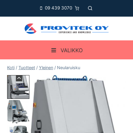
Siirry
09 439 3070
sisältöön
VALIKKO
Koti
/
Tuotteet
/
Yleinen
/
Neularuisku