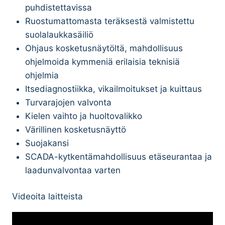
puhdistettavissa
Ruostumattomasta teräksestä valmistettu
suolalaukkasäiliö
Ohjaus kosketusnäytöltä, mahdollisuus
ohjelmoida kymmeniä erilaisia teknisiä
ohjelmia
Itsediagnostiikka, vikailmoitukset ja kuittaus
Turvarajojen valvonta
Kielen vaihto ja huoltovalikko
Värillinen kosketusnäyttö
Suojakansi
SCADA-kytkentämahdollisuus etäseurantaa ja
laadunvalvontaa varten
Videoita laitteista