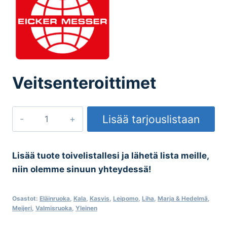
Veitsenteroittimet
Veitsenteroittimet
Lisää tarjouslistaan
määrä
Lisää tuote toivelistallesi ja lähetä lista meille,
niin olemme sinuun yhteydessä!
Osastot:
Eläinruoka
,
Kala
,
Kasvis
,
Leipomo
,
Liha
,
Marja & Hedelmä
,
Meijeri
,
Valmisruoka
,
Yleinen