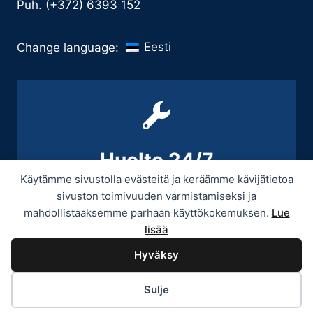
Puh. (+372) 6393 152
Eesti
Change language:
Huolto 24/7
Käytämme sivustolla evästeitä ja keräämme kävijätietoa
+358 9 439 3070 / +358 50 545 5664
sivuston toimivuuden varmistamiseksi ja
mahdollistaaksemme parhaan käyttökokemuksen.
Lue
lisää
Hyväksy
© 2026 Provitek -
Tietosuojaseloste
Sulje