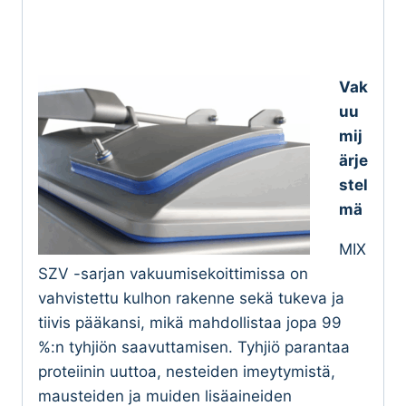
Vak
uu
mij
ärje
stel
mä
MIX
SZV -sarjan vakuumisekoittimissa on
vahvistettu kulhon rakenne sekä tukeva ja
tiivis pääkansi, mikä mahdollistaa jopa 99
%:n tyhjiön saavuttamisen. Tyhjiö parantaa
proteiinin uuttoa, nesteiden imeytymistä,
mausteiden ja muiden lisäaineiden