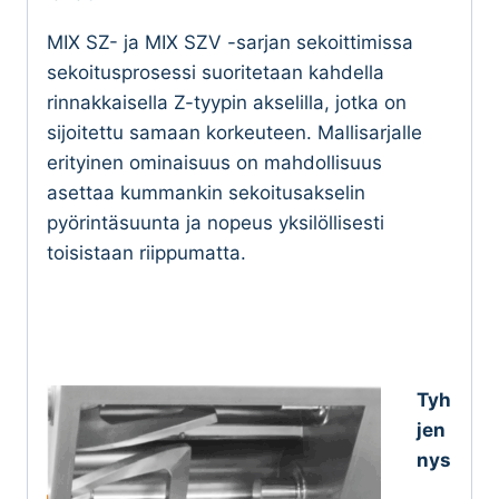
MIX SZ- ja MIX SZV -sarjan sekoittimissa
sekoitusprosessi suoritetaan kahdella
rinnakkaisella Z-tyypin akselilla, jotka on
sijoitettu samaan korkeuteen. Mallisarjalle
erityinen ominaisuus on mahdollisuus
asettaa kummankin sekoitusakselin
pyörintäsuunta ja nopeus yksilöllisesti
toisistaan riippumatta.
Tyh
jen
nys