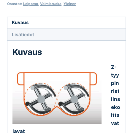
SZ
Osastot:
Leipomo
,
Valmisruoka
,
Yleinen
-
sarja
Kuvaus
määrä
Lisätiedot
Kuvaus
Z-
tyy
pin
rist
iins
eko
itta
vat
lavat