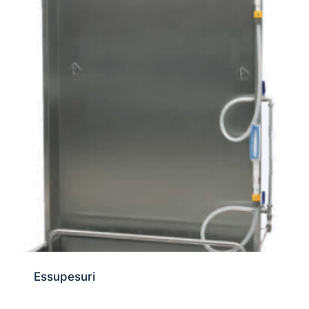
Essupesuri