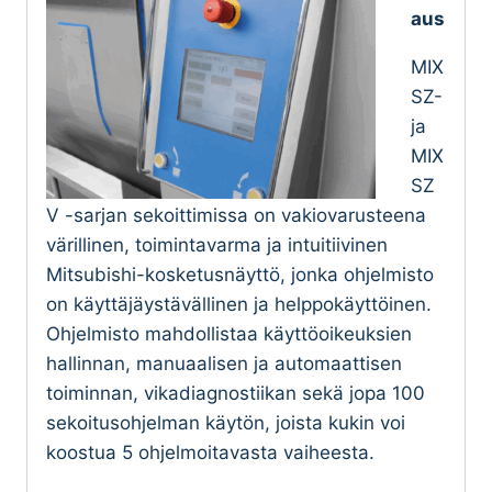
aus
MIX
SZ-
ja
MIX
SZ
V -sarjan sekoittimissa on vakiovarusteena
värillinen, toimintavarma ja intuitiivinen
Mitsubishi-kosketusnäyttö, jonka ohjelmisto
on käyttäjäystävällinen ja helppokäyttöinen.
Ohjelmisto mahdollistaa käyttöoikeuksien
hallinnan, manuaalisen ja automaattisen
toiminnan, vikadiagnostiikan sekä jopa 100
sekoitusohjelman käytön, joista kukin voi
koostua 5 ohjelmoitavasta vaiheesta.