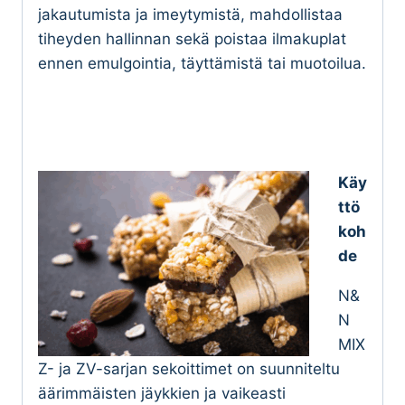
jakautumista ja imeytymistä, mahdollistaa
tiheyden hallinnan sekä poistaa ilmakuplat
ennen emulgointia, täyttämistä tai muotoilua.
Käy
ttö
koh
de
N&
N
MIX
Z- ja ZV-sarjan sekoittimet on suunniteltu
äärimmäisten jäykkien ja vaikeasti