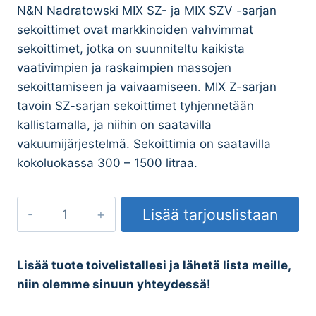
N&N Nadratowski MIX SZ- ja MIX SZV -sarjan
sekoittimet ovat markkinoiden vahvimmat
sekoittimet, jotka on suunniteltu kaikista
vaativimpien ja raskaimpien massojen
sekoittamiseen ja vaivaamiseen. MIX Z-sarjan
tavoin SZ-sarjan sekoittimet tyhjennetään
kallistamalla, ja niihin on saatavilla
vakuumijärjestelmä. Sekoittimia on saatavilla
kokoluokassa 300 – 1500 litraa.
Z-
Lisää tarjouslistaan
Varsisekoitin
erittäin
vaativille
Lisää tuote toivelistallesi ja lähetä lista meille,
massoille
niin olemme sinuun yhteydessä!
MIX