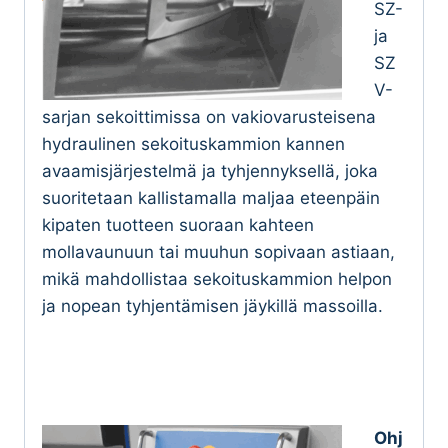
SZ-
ja
SZ
V-
sarjan sekoittimissa on vakiovarusteisena
hydraulinen sekoituskammion kannen
avaamisjärjestelmä ja tyhjennyksellä, joka
suoritetaan kallistamalla maljaa eteenpäin
kipaten tuotteen suoraan kahteen
mollavaunuun tai muuhun sopivaan astiaan,
mikä mahdollistaa sekoituskammion helpon
ja nopean tyhjentämisen jäykillä massoilla.
Ohj