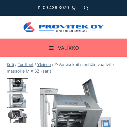
Siirry
09 439 3070
sisältöön
VALIKKO
Koti
/
Tuotteet
/
Yleinen
/
Z-Varsisekoitin erittäin vaativille
massoille MIX SZ -sarja